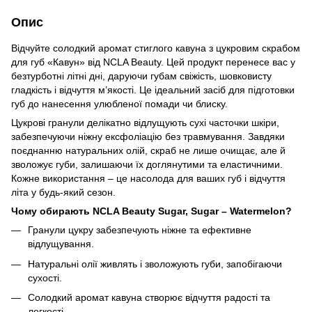
Опис
Відчуйте солодкий аромат стиглого кавуна з цукровим скрабом
для губ «Кавун» від NCLA Beauty. Цей продукт перенесе вас у
безтурботні літні дні, даруючи губам свіжість, шовковисту
гладкість і відчуття м’якості. Це ідеальний засіб для підготовки
губ до нанесення улюбленої помади чи блиску.
Цукрові гранули делікатно відлущують сухі часточки шкіри,
забезпечуючи ніжну ексфоліацію без травмування. Завдяки
поєднанню натуральних олій, скраб не лише очищає, але й
зволожує губи, залишаючи їх доглянутими та еластичними.
Кожне використання – це насолода для ваших губ і відчуття
літа у будь-який сезон.
Чому обирають NCLA Beauty Sugar, Sugar – Watermelon?
Гранули цукру забезпечують ніжне та ефективне
відлущування.
Натуральні олії живлять і зволожують губи, запобігаючи
сухості.
Солодкий аромат кавуна створює відчуття радості та
легкості.