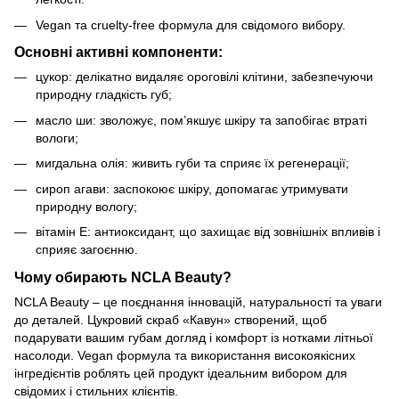
Vegan та cruelty-free формула для свідомого вибору.
Основні активні компоненти:
цукор: делікатно видаляє ороговілі клітини, забезпечуючи
природну гладкість губ;
масло ши: зволожує, пом’якшує шкіру та запобігає втраті
вологи;
мигдальна олія: живить губи та сприяє їх регенерації;
сироп агави: заспокоює шкіру, допомагає утримувати
природну вологу;
вітамін E: антиоксидант, що захищає від зовнішніх впливів і
сприяє загоєнню.
Чому обирають NCLA Beauty?
NCLA Beauty – це поєднання інновацій, натуральності та уваги
до деталей. Цукровий скраб «Кавун» створений, щоб
подарувати вашим губам догляд і комфорт із нотками літньої
насолоди. Vegan формула та використання високоякісних
інгредієнтів роблять цей продукт ідеальним вибором для
свідомих і стильних клієнтів.