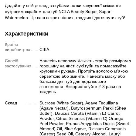
Додайте у свій догляд за губами нотки кавунової свіжості з
цукровим скрабом для губ NCLA Beauty Sugar, Sugar –
Watermelon. Це ваш секрет ніжних, гладких і доглянутих губ!
Характеристики
Країна
виробництва
США
Спосіб
Нанесіть невелику кількість скрабу розміром з
застосування
горошину на чисті сухі губи та помасажуйте
круговими рухами. Протріть вологою м’якою
серветкою або змийте. Нанесіть маску або
бальзам для губ для додаткового
зволоження. Використовуйте 2-3 рази на
тиждень.
Склад
Sucrose (White Sugar), Agave Tequiliana
(Agave Nectar), Butyrospermum Parkii (Shea
Butter), Daucus Carota (Vitamin E) Carrot
Powder, Citrus Sinensis (Vitamin C) Orange
Peel Powder, Prunus Amygdalus Dulcis (Sweet
Almond) Oil, Blue Agave, Ricinum Communis
(Castor) Seed Oil, Cetearyl Alcohol, Lauryl