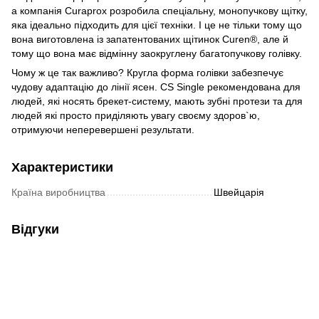
а компанія Curaprox розробила спеціальну, монопучкову щітку,
яка ідеально підходить для цієї техніки. І це не тільки тому що
вона виготовлена із запатентованих щітинок Curen®, але й
тому що вона має відмінну заокруглену багатопучкову голівку.
Чому ж це так важливо? Кругла форма голівки забезпечує
чудову адаптацію до лінії ясен. CS Single рекомендована для
людей, які носять брекет-систему, мають зубні протези та для
людей які просто приділяють увагу своєму здоров`ю,
отримуючи неперевершені результати.
Характеристики
Країна виробництва
Швейцарія
Відгуки