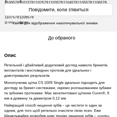
Повідомити, коли з'явиться
Увійти
для відображення накопичувальної знижки
%
До обраного
Опис
Ретельний і дбайливий додатковий догляд навколо брекетів,
імплантатів і мостовидних протезів для ідеальних і
довготривалих результатів.
Монопучкова щітка CS 1009 Single ідеально підходить для
догляду за брекет-системами, окремо розташованими зубами
та зубними протезами. Має запатентовані щітинки Curen®, 9
мм в довжину та діаметром 0,12 мм
Найкращий спосіб чищення зубів – це чистити їх один за
одним, для того щоб ретельно очистити лінію ясен. Ежи
Шедельмайер розробив нову техніку чищення зубів – «соло»,