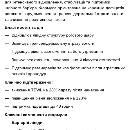
для інтенсивного відновлення, стабілізації та підтримки
шкірного барʼєра. Формула орієнтована на корекцію дефіцитів
рогового шару, зменшення трансепідермальної втрати вологи
та зниження реактивності шкіри.
Властивості та дія
Відновлює ліпідну структуру рогового шару
Зменшує трансепідермальну втрату вологи
Підвищує рівень зволоження та його утримання
Знижує реактивність, почервоніння й відчуття стягнутості
Підтримує регенерацію та комфорт шкіри після агресивних
активів і процедур
Клінічно підтверджено:
зниження TEWL на 28% одразу після нанесення
підвищення рівня зволоження на 123%
підтримка гідратації до 48 годин
Ключові компоненти формули
Барʼєрні ліпіди