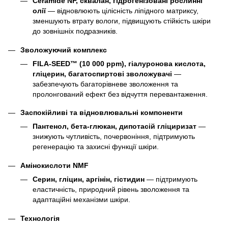
Ceramide NP, сквалан, гідрогенізовані рослинні
олії
— відновлюють цілісність ліпідного матриксу,
зменшують втрату вологи, підвищують стійкість шкіри
до зовнішніх подразників.
Зволожуючий комплекс
FILA-SEED™ (10 000 ppm), гіалуронова кислота,
гліцерин, багатоспиртові зволожувачі
—
забезпечують багаторівневе зволоження та
пролонгований ефект без відчуття перевантаження.
Заспокійливі та відновлювальні компоненти
Пантенол, бета-глюкан, дипотасій гліциризат
—
знижують чутливість, почервоніння, підтримують
регенерацію та захисні функції шкіри.
Амінокислоти NMF
Серин, гліцин, аргінін, гістидин
— підтримують
еластичність, природний рівень зволоження та
адаптаційні механізми шкіри.
Технологія