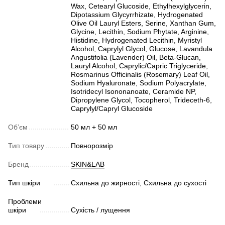
Wax, Cetearyl Glucoside, Ethylhexylglycerin,
Dipotassium Glycyrrhizate, Hydrogenated
Olive Oil Lauryl Esters, Serine, Xanthan Gum,
Glycine, Lecithin, Sodium Phytate, Arginine,
Histidine, Hydrogenated Lecithin, Myristyl
Alcohol, Caprylyl Glycol, Glucose, Lavandula
Angustifolia (Lavender) Oil, Beta-Glucan,
Lauryl Alcohol, Caprylic/Capric Triglyceride,
Rosmarinus Officinalis (Rosemary) Leaf Oil,
Sodium Hyaluronate, Sodium Polyacrylate,
Isotridecyl Isononanoate, Ceramide NP,
Dipropylene Glycol, Tocopherol, Trideceth-6,
Caprylyl/Capryl Glucoside
Обʼєм
50 мл + 50 мл
Тип товару
Повнорозмір
Бренд
SKIN&LAB
Тип шкіри
Схильна до жирності, Схильна до сухості
Проблеми
шкіри
Сухість / лущення