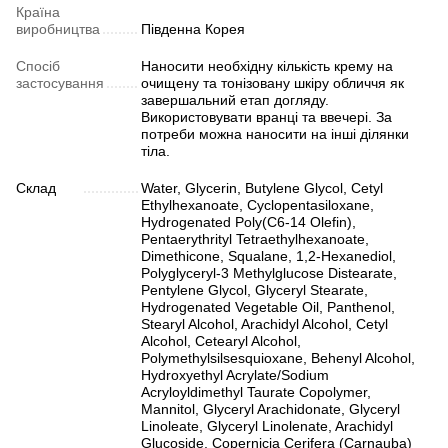
Країна
виробництва
Південна Корея
Спосіб
Наносити необхідну кількість крему на
застосування
очищену та тонізовану шкіру обличчя як
завершальний етап догляду.
Використовувати вранці та ввечері. За
потреби можна наносити на інші ділянки
тіла.
Склад
Water, Glycerin, Butylene Glycol, Cetyl
Ethylhexanoate, Cyclopentasiloxane,
Hydrogenated Poly(C6-14 Olefin),
Pentaerythrityl Tetraethylhexanoate,
Dimethicone, Squalane, 1,2-Hexanediol,
Polyglyceryl-3 Methylglucose Distearate,
Pentylene Glycol, Glyceryl Stearate,
Hydrogenated Vegetable Oil, Panthenol,
Stearyl Alcohol, Arachidyl Alcohol, Cetyl
Alcohol, Cetearyl Alcohol,
Polymethylsilsesquioxane, Behenyl Alcohol,
Hydroxyethyl Acrylate/Sodium
Acryloyldimethyl Taurate Copolymer,
Mannitol, Glyceryl Arachidonate, Glyceryl
Linoleate, Glyceryl Linolenate, Arachidyl
Glucoside, Copernicia Cerifera (Carnauba)