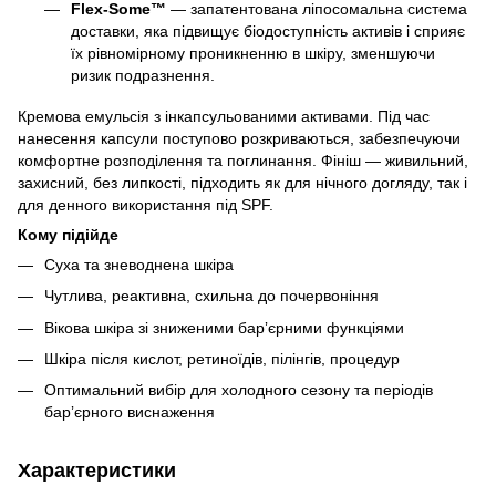
Flex-Some™
— запатентована ліпосомальна система
доставки, яка підвищує біодоступність активів і сприяє
їх рівномірному проникненню в шкіру, зменшуючи
ризик подразнення.
Кремова емульсія з інкапсульованими активами. Під час
нанесення капсули поступово розкриваються, забезпечуючи
комфортне розподілення та поглинання. Фініш — живильний,
захисний, без липкості, підходить як для нічного догляду, так і
для денного використання під SPF.
Кому підійде
Суха та зневоднена шкіра
Чутлива, реактивна, схильна до почервоніння
Вікова шкіра зі зниженими барʼєрними функціями
Шкіра після кислот, ретиноїдів, пілінгів, процедур
Оптимальний вибір для холодного сезону та періодів
барʼєрного виснаження
Характеристики