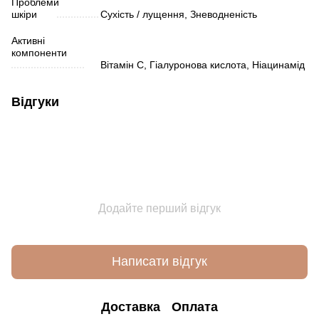
Проблеми
шкіри
Сухість / лущення, Зневодненість
Активні
компоненти
Вітамін С, Гіалуронова кислота, Ніацинамід
Відгуки
Додайте перший відгук
Написати відгук
Доставка
Оплата