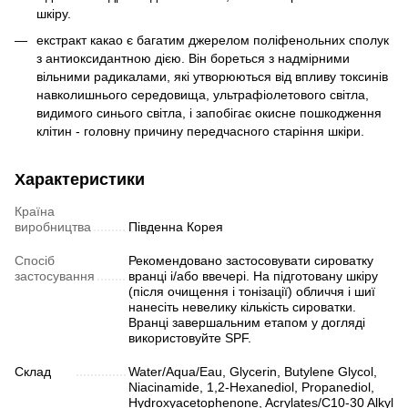
шкіру.
екстракт какао є багатим джерелом поліфенольних сполук
з антиоксидантною дією. Він бореться з надмірними
вільними радикалами, які утворюються від впливу токсинів
навколишнього середовища, ультрафіолетового світла,
видимого синього світла, і запобігає окисне пошкодження
клітин - головну причину передчасного старіння шкіри.
Характеристики
Країна
виробництва
Південна Корея
Спосіб
Рекомендовано застосовувати сироватку
застосування
вранці і/або ввечері. На підготовану шкіру
(після очищення і тонізації) обличчя і шиї
нанесіть невелику кількість сироватки.
Вранці завершальним етапом у догляді
використовуйте SPF.
Склад
Water/Aqua/Eau, Glycerin, Butylene Glycol,
Niacinamide, 1,2-Hexanediol, Propanediol,
Hydroxyacetophenone, Acrylates/C10-30 Alkyl