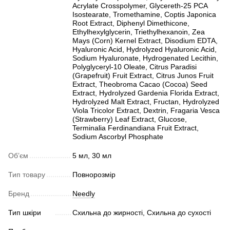
Acrylate Crosspolymer, Glycereth-25 PCA
Isostearate, Tromethamine, Coptis Japonica
Root Extract, Diphenyl Dimethicone,
Ethylhexylglycerin, Triethylhexanoin, Zea
Mays (Corn) Kernel Extract, Disodium EDTA,
Hyaluronic Acid, Hydrolyzed Hyaluronic Acid,
Sodium Hyaluronate, Hydrogenated Lecithin,
Polyglyceryl-10 Oleate, Citrus Paradisi
(Grapefruit) Fruit Extract, Citrus Junos Fruit
Extract, Theobroma Cacao (Cocoa) Seed
Extract, Hydrolyzed Gardenia Florida Extract,
Hydrolyzed Malt Extract, Fructan, Hydrolyzed
Viola Tricolor Extract, Dextrin, Fragaria Vesca
(Strawberry) Leaf Extract, Glucose,
Terminalia Ferdinandiana Fruit Extract,
Sodium Ascorbyl Phosphate
Обʼєм
5 мл, 30 мл
Тип товару
Повнорозмір
Бренд
Needly
Тип шкіри
Схильна до жирності, Схильна до сухості