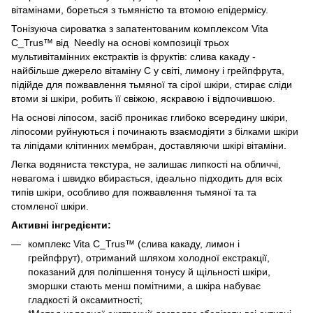
вітамінами, бореться з тьмяністю та втомою епідермісу.
Тонізуюча сироватка з запатентованим комплексом Vita
C_Trus™ від Needly на основі композиції трьох
мультивітамінних екстрактів із фруктів: слива какаду -
найбільше джерело вітаміну С у світі, лимону і грейпфрута,
підійде для пожвавлення тьмяної та сірої шкіри, стирає сліди
втоми зі шкіри, робить її свіжою, яскравою і відпочившою.
На основі ліпосом, засіб проникає глибоко всередину шкіри,
ліпосоми руйнуються і починають взаємодіяти з білками шкіри
та ліпідами клітинних мембран, доставляючи шкірі вітаміни.
Легка водяниста текстура, не залишає липкості на обличчі,
невагома і швидко вбирається, ідеально підходить для всіх
типів шкіри, особливо для пожвавлення тьмяної та та
стомленої шкіри.
Активні інгредієнти:
комплекс Vita C_Trus™ (слива какаду, лимон і
грейпфрут), отриманий шляхом холодної екстракції,
показаний для поліпшення тонусу й щільності шкіри,
зморшки стають менш помітними, а шкіра набуває
гладкості й оксамитності;