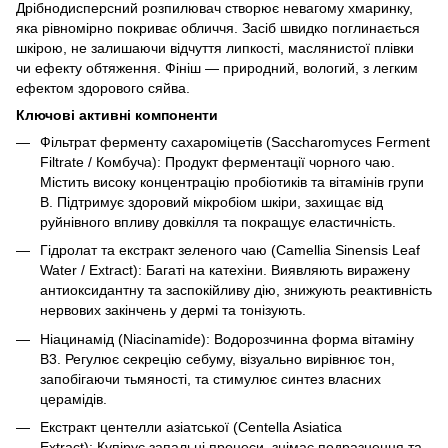
Дрібнодисперсний розпилювач створює невагому хмаринку,
яка рівномірно покриває обличчя. Засіб швидко поглинається
шкірою, не залишаючи відчуття липкості, маслянистої плівки
чи ефекту обтяження. Фініш — природний, вологий, з легким
ефектом здорового сяйва.
Ключові активні компоненти
Фільтрат ферменту сахароміцетів (Saccharomyces Ferment
Filtrate / Комбуча): Продукт ферментації чорного чаю.
Містить високу концентрацію пробіотиків та вітамінів групи
B. Підтримує здоровий мікробіом шкіри, захищає від
руйнівного впливу довкілля та покращує еластичність.
Гідролат та екстракт зеленого чаю (Camellia Sinensis Leaf
Water / Extract): Багаті на катехіни. Виявляють виражену
антиоксидантну та заспокійливу дію, знижують реактивність
нервових закінчень у дермі та тонізують.
Ніацинамід (Niacinamide): Водорозчинна форма вітаміну
B3. Регулює секрецію себуму, візуально вирівнює тон,
запобігаючи тьмяності, та стимулює синтез власних
церамідів.
Екстракт центелли азіатської (Centella Asiatica
Extract): Купірує запальні процеси, знімає подразнення та