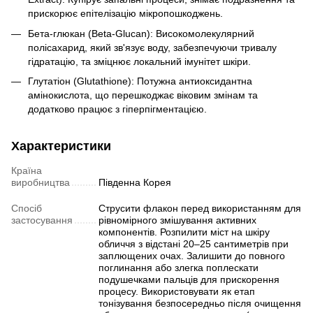
прискорює епітелізацію мікропошкоджень.
Бета-глюкан (Beta-Glucan): Високомолекулярний
полісахарид, який зв'язує воду, забезпечуючи тривалу
гідратацію, та зміцнює локальний імунітет шкіри.
Глутатіон (Glutathione): Потужна антиоксидантна
амінокислота, що перешкоджає віковим змінам та
додатково працює з гіперпігментацією.
Характеристики
Країна
виробництва
Південна Корея
Спосіб
Струсити флакон перед використанням для
застосування
рівномірного змішування активних
компонентів. Розпилити міст на шкіру
обличчя з відстані 20–25 сантиметрів при
заплющених очах. Залишити до повного
поглинання або злегка поплескати
подушечками пальців для прискорення
процесу. Використовувати як етап
тонізування безпосередньо після очищення