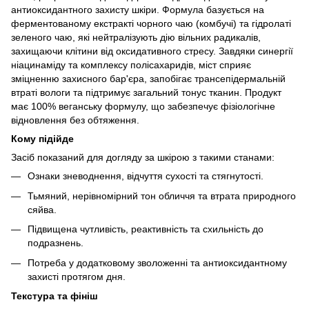
антиоксидантного захисту шкіри. Формула базується на
ферментованому екстракті чорного чаю (комбучі) та гідролаті
зеленого чаю, які нейтралізують дію вільних радикалів,
захищаючи клітини від оксидативного стресу. Завдяки синергії
ніацинаміду та комплексу полісахаридів, міст сприяє
зміцненню захисного бар'єра, запобігає трансепідермальній
втраті вологи та підтримує загальний тонус тканин. Продукт
має 100% веганську формулу, що забезпечує фізіологічне
відновлення без обтяження.
Кому підійде
Засіб показаний для догляду за шкірою з такими станами:
Ознаки зневоднення, відчуття сухості та стягнутості.
Тьмяний, нерівномірний тон обличчя та втрата природного
сяйва.
Підвищена чутливість, реактивність та схильність до
подразнень.
Потреба у додатковому зволоженні та антиоксидантному
захисті протягом дня.
Текстура та фініш