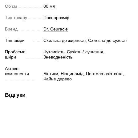
Обʼєм
80 мл
Тип товару
Повнорозмір
Бренд
Dr. Ceuracle
Тип шкіри
Схильна до жирності, Схильна до сухості
Проблеми
Чутливість, Сухість / лущення,
шкіри
Зневодненість
Активні
компоненти
Біотики, Ніацинамід, Центела азіатська,
Чайне дерево
Відгуки