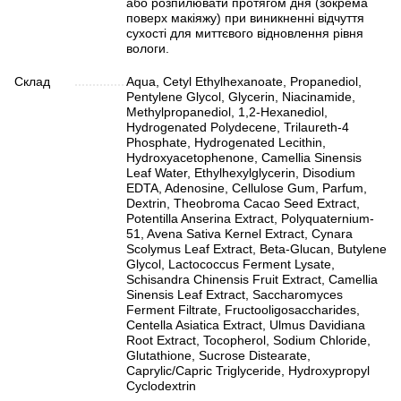
або розпилювати протягом дня (зокрема
поверх макіяжу) при виникненні відчуття
сухості для миттєвого відновлення рівня
вологи.
Склад
Aqua, Cetyl Ethylhexanoate, Propanediol,
Pentylene Glycol, Glycerin, Niacinamide,
Methylpropanediol, 1,2-Hexanediol,
Hydrogenated Polydecene, Trilaureth-4
Phosphate, Hydrogenated Lecithin,
Hydroxyacetophenone, Camellia Sinensis
Leaf Water, Ethylhexylglycerin, Disodium
EDTA, Adenosine, Cellulose Gum, Parfum,
Dextrin, Theobroma Cacao Seed Extract,
Potentilla Anserina Extract, Polyquaternium-
51, Avena Sativa Kernel Extract, Cynara
Scolymus Leaf Extract, Beta-Glucan, Butylene
Glycol, Lactococcus Ferment Lysate,
Schisandra Chinensis Fruit Extract, Camellia
Sinensis Leaf Extract, Saccharomyces
Ferment Filtrate, Fructooligosaccharides,
Centella Asiatica Extract, Ulmus Davidiana
Root Extract, Tocopherol, Sodium Chloride,
Glutathione, Sucrose Distearate,
Caprylic/Capric Triglyceride, Hydroxypropyl
Cyclodextrin