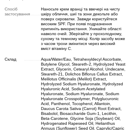
Спосіб
Наносьте крем вранці та ввечері на чисту
застосування
шкіру обличчя, шиї та зони декольте або
поверх сироватки. Завжди користуйтеся
високим SPF. При появі подразнення
припиніть використання. Уникайте області
навколо очей. Зберігайте у прохолодному,
сухому та темному місці. Колір засобу може
з часом трохи змінитися через високий
вміст вітаміну С.
Склад
Aqua/Water/Eau, Tetrahexyldecyl Ascorbate,
Butylene Glycol, Steareth-2, Hydrolyzed Yeast
Extract, Glycerin, Cetearyl Alcohol, Undecane,
Steareth-21, Dolichos Biflorus Callus Extract,
Melilotus Officinalis (Melilot) Extract,
Hydrolyzed Sodium Hyaluronate, Hydrolyzed
Hyaluronic Acid, Sodium Acetylated
Hyaluronate, Sodium Hyaluronate, Sodium
Hyaluronate Crosspolymer, Polyglucuronic
Acid, Panthenol, Tocopherol, Allantoin,
Daucus Carota Sativa (Carrot) Root Extract,
Bisabolol, Biosaccharide Gum-1, Lecithin,
Beta-Carotene, Glycine Soja (Soybean) Oil,
Hydrogenated Rapeseed Oil, Helianthus
Annuus (Sunflower) Seed Oil, Caprylic/Capric