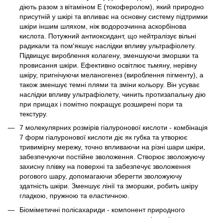
діють разом з вітаміном Е (токоферолом), який природно
присутній у шкірі та впливає на основну систему підтримки
шкіри іншим шляхом, ніж водорозчинна аскорбінова
кислота. Потужний антиоксидант, що нейтралізує вільні
радикали та пом'якшує наслідки впливу ультрафіолету.
Підвищує вироблення колагену, зменшуючи зморшки та
провисання шкіри. Ефективно освітлює тьмяну, нерівну
шкіру, пригнічуючи меланогенез (вироблення пігменту), а
також зменшує темні плями та зміни кольору. Він усуває
наслідки впливу ультрафіолету, чинить протизапальну дію
при прищах і помітно покращує розширені пори та
текстуру.
7 молекулярних розмірів гіалуронової кислоти - комбінація
7 форм гіалуронової кислоти діє як губка та утворює
тривимірну мережу, точно впливаючи на різні шари шкіри,
забезпечуючи постійне зволоження. Створює зволожуючу
захисну плівку на поверхні та забезпечує зволоження
рогового шару, допомагаючи зберегти зволожуючу
здатність шкіри. Зменшує лінії та зморшки, робить шкіру
гладкою, пружною та еластичною.
Біоміметичні полісахариди - компонент природного