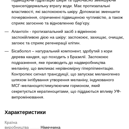
підвищуючи гідратацію шкіри та одночасно зменшуючи
трансепідермальну втрату води. Має протизапальні
властивості, які заспокоюють шкіру. Допомагає зменшити
почервоніння, спричинені підвищеною чутливістю, а також
сприяє загоєнню та відновленню бар'єру.
Алантоїн - протизапальний засіб з відмінною
заспокійливою дією на шкіру: заспокоює, захищає, очищає,
загоює та сприяє регенерації клітин.
Бісаболол – натуральний компонент, здобутий з кори
дерева кандея, що походить з Бразилії. Заспокоює
подразнення, яке призводить до надвиробництва
меланіну, що викликає нерівномірну гіперпігментацію.
Контролює сигнал трансдукції, що запускає меланогенез
шляхом інгібування утворення меланіну, індукованого
МСГ-меланоцитстимулюючим гормоном, який
секретується кератиноцитами, що піддаються впливу УФ-
випромінювання.
Характеристики
Країна
виробництва
Німеччина