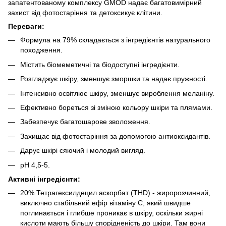
запатентованому комплексу GMOD надає багатовимірний
захист від фотостаріння та детоксикує клітини.
Переваги:
Формула на 79% складається з інгредієнтів натурального
походження.
Містить біомеметичні та біодоступні інгредієнти.
Розгладжує шкіру, зменшує зморшки та надає пружності.
Інтенсивно освітлює шкіру, зменшує вироблення меланіну.
Ефективно бореться зі зміною кольору шкіри та плямами.
Забезпечує багатошарове зволоження.
Захищає від фотостаріння за допомогою антиоксидантів.
Дарує шкірі сяючий і молодий вигляд.
pH 4,5-5.
Активні інгредієнти:
20% Тетрагексилдецил аскорбат (THD) - жиророзчинний,
виключно стабільний ефір вітаміну С, який швидше
поглинається і глибше проникає в шкіру, оскільки жирні
кислоти мають більшу спорідненість до шкіри. Там вони