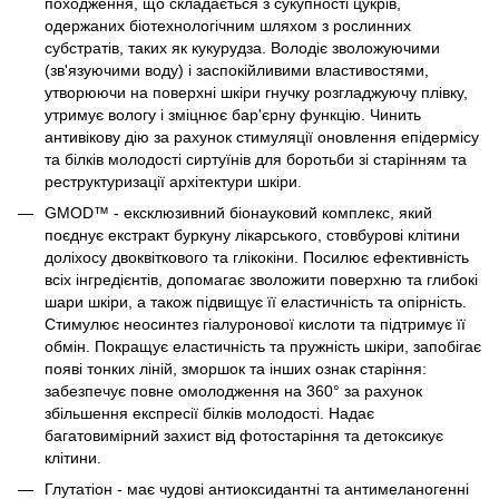
походження, що складається з сукупності цукрів,
одержаних біотехнологічним шляхом з рослинних
субстратів, таких як кукурудза. Володіє зволожуючими
(зв'язуючими воду) і заспокійливими властивостями,
утворюючи на поверхні шкіри гнучку розгладжуючу плівку,
утримує вологу і зміцнює бар'єрну функцію. Чинить
антивікову дію за рахунок стимуляції оновлення епідермісу
та білків молодості сиртуїнів для боротьби зі старінням та
реструктуризації архітектури шкіри.
GMOD™ - ексклюзивний біонауковий комплекс, який
поєднує екстракт буркуну лікарського, стовбурові клітини
доліхосу двоквіткового та глікокіни. Посилює ефективність
всіх інгредієнтів, допомагає зволожити поверхню та глибокі
шари шкіри, а також підвищує її еластичність та опірність.
Стимулює неосинтез гіалуронової кислоти та підтримує її
обмін. Покращує еластичність та пружність шкіри, запобігає
появі тонких ліній, зморшок та інших ознак старіння:
забезпечує повне омолодження на 360° за рахунок
збільшення експресії білків молодості. Надає
багатовимірний захист від фотостаріння та детоксикує
клітини.
Глутатіон - має чудові антиоксидантні та антимеланогенні