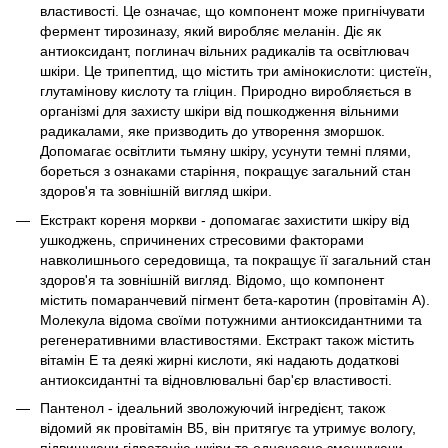
властивості. Це означає, що компонент може пригнічувати
фермент тирозиназу, який виробляє меланін. Діє як
антиоксидант, поглинач вільних радикалів та освітлювач
шкіри. Це трипептид, що містить три амінокислоти: цистеїн,
глутамінову кислоту та гліцин. Природно виробляється в
організмі для захисту шкіри від пошкодження вільними
радикалами, яке призводить до утворення зморшок.
Допомагає освітлити тьмяну шкіру, усунути темні плями,
бореться з ознаками старіння, покращує загальний стан
здоров'я та зовнішній вигляд шкіри.
Екстракт кореня моркви - допомагає захистити шкіру від
ушкоджень, спричинених стресовими факторами
навколишнього середовища, та покращує її загальний стан
здоров'я та зовнішній вигляд. Відомо, що компонент
містить помаранчевий пігмент бета-каротин (провітамін А).
Молекула відома своїми потужними антиоксидантними та
регенеративними властивостями. Екстракт також містить
вітамін Е та деякі жирні кислоти, які надають додаткові
антиоксидантні та відновлювальні бар'єр властивості.
Пантенол - ідеальний зволожуючий інгредієнт, також
відомий як провітамін B5, він притягує та утримує вологу,