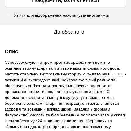
Повідомити, коли з'явиться
Увійти
для відображення накопичувальної знижки
%
До обраного
Опис
Суперзволожуючий крем проти зморшок, який помітно
освітлює тьмяну шкіру та миттєво надає їй сяйва молодості.
Містить стабільну високоактивну форму 20% вітаміну C (THD) -
потужний антиоксидант, який нейтралізує вільні радикали,
підвищує вироблення колагену, зменшуючи зморшки та
провисання шкіри. У поєднанні з глутатіоном вітамін С
допомагає освітлити тьмяну шкіру, усунути темні плями і
боротися з ознаками старіння, покращуючи загальний стан
здоров'я та зовнішній вигляд шкіри. Завдяки 7 формам
гіалуронової кислоти та біоміметичним полісахаридам у складі
крем забезпечує 24-годинне зволоження, зберігаючи та
збільшуючи гідратацію шкіри, а завдяки ексклюзивному