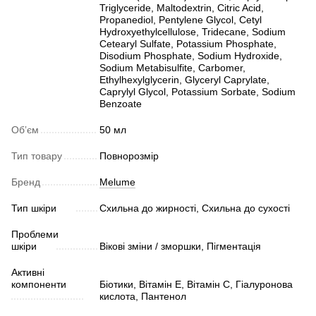
Triglyceride, Maltodextrin, Citric Acid,
Propanediol, Pentylene Glycol, Cetyl
Hydroxyethylcellulose, Tridecane, Sodium
Cetearyl Sulfate, Potassium Phosphate,
Disodium Phosphate, Sodium Hydroxide,
Sodium Metabisulfite, Carbomer,
Ethylhexylglycerin, Glyceryl Caprylate,
Caprylyl Glycol, Potassium Sorbate, Sodium
Benzoate
Обʼєм
50 мл
Тип товару
Повнорозмір
Бренд
Melume
Тип шкіри
Схильна до жирності, Схильна до сухості
Проблеми
шкіри
Вікові зміни / зморшки, Пігментація
Активні
компоненти
Біотики, Вітамін Е, Вітамін С, Гіалуронова
кислота, Пантенол