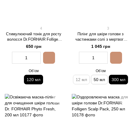
4
3
Стимулюючий тонік для росту
Пілінг для шкіри голови з
волосся Dr.FORHAIR Folligen
частинками солі з мертвого
Tonic
моря Dr. FORHAIR Sea Salt
650 грн
1 045 грн
Scaler, 300 мл
Обʼєм
Обʼєм
120 мл
12 мл
50 мл
300 мл