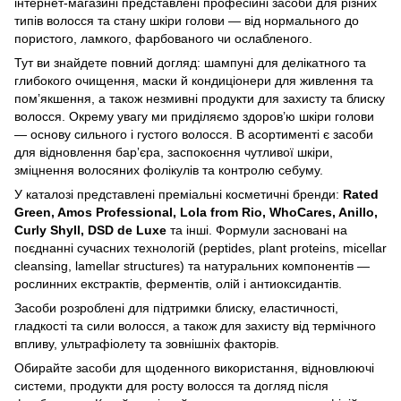
інтернет-магазині представлені професійні засоби для різних
типів волосся та стану шкіри голови — від нормального до
пористого, ламкого, фарбованого чи ослабленого.
Тут ви знайдете повний догляд: шампуні для делікатного та
глибокого очищення, маски й кондиціонери для живлення та
помʼякшення, а також незмивні продукти для захисту та блиску
волосся. Окрему увагу ми приділяємо здоров’ю шкіри голови
— основу сильного і густого волосся. В асортименті є засоби
для відновлення барʼєра, заспокоєння чутливої шкіри,
зміцнення волосяних фолікулів та контролю себуму.
У каталозі представлені преміальні косметичні бренди:
Rated
Green, Amos Professional, Lola from Rio, WhoCares, Anillo,
Curly Shyll, DSD de Luxe
та інші. Формули засновані на
поєднанні сучасних технологій (peptides, plant proteins, micellar
cleansing, lamellar structures) та натуральних компонентів —
рослинних екстрактів, ферментів, олій і антиоксидантів.
Засоби розроблені для підтримки блиску, еластичності,
гладкості та сили волосся, а також для захисту від термічного
впливу, ультрафіолету та зовнішніх факторів.
Обирайте засоби для щоденного використання, відновлюючі
системи, продукти для росту волосся та догляд після