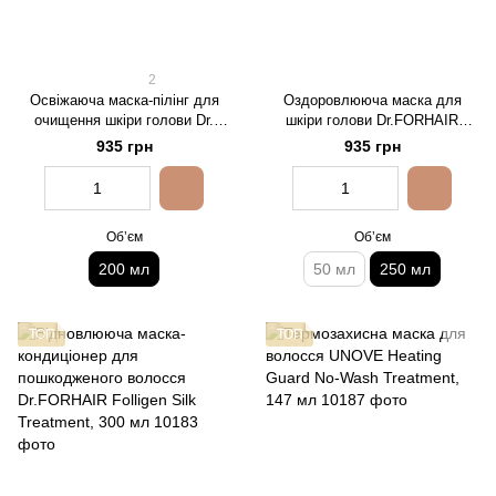
2
Освіжаюча маска-пілінг для
Оздоровлююча маска для
очищення шкіри голови Dr.
шкіри голови Dr.FORHAIR
FORHAIR Phyto Fresh, 200 мл
Folligen Scalp Pack, 250 мл
935 грн
935 грн
Обʼєм
Обʼєм
200 мл
50 мл
250 мл
ТОП
ТОП