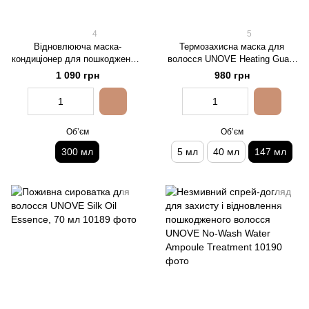
4
5
Відновлююча маска-
Термозахисна маска для
кондиціонер для пошкодженого
волосся UNOVE Heating Guard
волосся Dr.FORHAIR Folligen
No-Wash Treatment, 147 мл
1 090 грн
980 грн
Silk Treatment, 300 мл
Обʼєм
Обʼєм
300 мл
5 мл
40 мл
147 мл