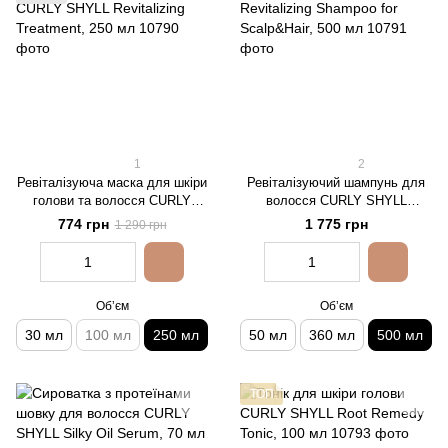
1
2
Ревіталізуюча маска для шкіри
Ревіталізуючий шампунь для
голови та волосся CURLY
волосся CURLY SHYLL
SHYLL Revitalizing Treatment,
Revitalizing Shampoo for
774 грн
1 775 грн
1 290 грн
250 мл
Scalp&Hair, 500 мл
Обʼєм
Обʼєм
30 мл
100 мл
250 мл
50 мл
360 мл
500 мл
ТОП