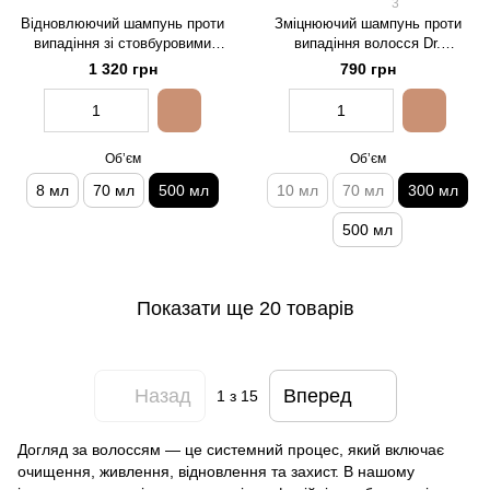
3
Відновлюючий шампунь проти
Зміцнюючий шампунь проти
випадіння зі стовбуровими
випадіння волосся Dr.
клітинами Dr.FORHAIR Folligen
FORHAIR Folligen Shampoo,
1 320 грн
790 грн
BIO 3 Shampoo, 500 мл
300 мл
Обʼєм
Обʼєм
8 мл
70 мл
500 мл
10 мл
70 мл
300 мл
500 мл
Показати ще 20 товарів
Назад
Вперед
1
з 15
Догляд за волоссям — це системний процес, який включає
очищення, живлення, відновлення та захист. В нашому