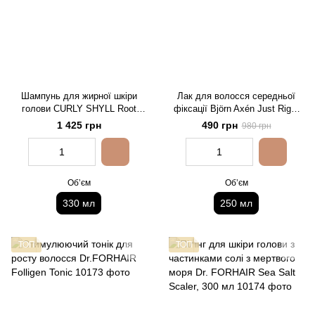
Шампунь для жирної шкіри
Лак для волосся середньої
голови CURLY SHYLL Root
фіксації Björn Axén Just Right
Remedy Oily Scalp Shampoo
Hairspray, 250 мл
1 425 грн
490 грн
980 грн
Обʼєм
Обʼєм
330 мл
250 мл
ТОП
ТОП