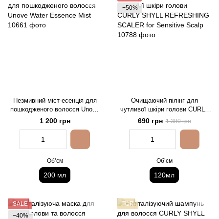
−50%
Незмивний міст-есенція для
Очищаючий пілінг для
пошкодженого волосся Unove
чутливої шкіри голови CURLY
Water Essence Mist
SHYLL REFRESHING SCALER
1 200 грн
690 грн
1 380 грн
for Sensitive Scalp
Обʼєм
Обʼєм
200 мл
120мл
SALE
ТОП
−40%