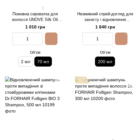
1
Поживна сироватка для
Незмивний спрей-догляд для
волосся UNOVE Silk Oil
захисту і відновлення
Essence, 70 мл
пошкодженого волосся UNOVE
1 010 грн
1 640 грн
No-Wash Water Ampoule
Treatment
Обʼєм
Обʼєм
2 мл
70 мл
200 мл
ТОП