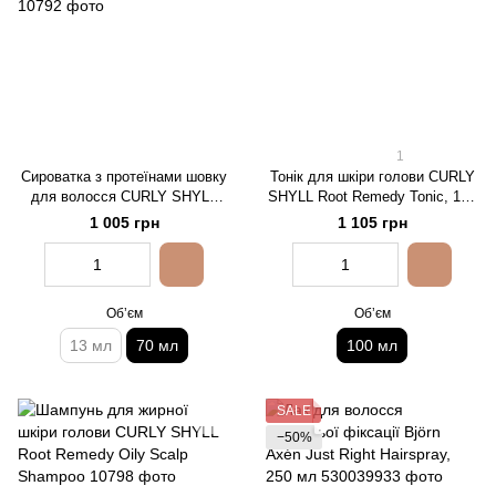
1
Сироватка з протеїнами шовку
Тонік для шкіри голови CURLY
для волосся CURLY SHYLL
SHYLL Root Remedy Tonic, 100
Silky Oil Serum, 70 мл
мл
1 005 грн
1 105 грн
Обʼєм
Обʼєм
13 мл
70 мл
100 мл
SALE
−50%