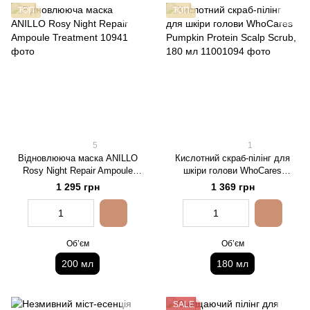
ТОП
ТОП
5
1
Відновлююча маска ANILLO
Кислотний скраб-пілінг для
Rosy Night Repair Ampoule
шкіри голови WhoCares
Treatment
Pumpkin Protein Scalp Scrub,
1 295 грн
1 369 грн
180 мл
Обʼєм
Обʼєм
200 мл
180 мл
SALE