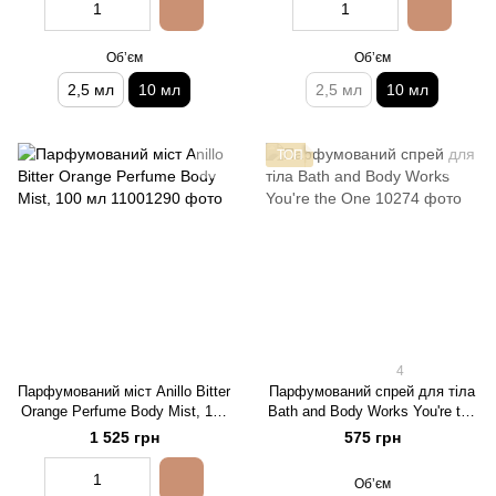
Обʼєм
Обʼєм
2,5 мл
10 мл
2,5 мл
10 мл
ТОП
4
Парфумований міст Anillo Bitter
Парфумований спрей для тіла
Orange Perfume Body Mist, 100
Bath and Body Works You're the
мл
One
1 525 грн
575 грн
Обʼєм