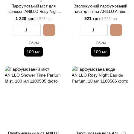
2
Парфумований міст для
Зволожуючий парфумований
волосся ANILLO Rosy Night
міст для тіла ANILLO Amber
Parfum Hair Mist
528 Parfum Body Mist
1 220 грн
921 грн
1 525 грн
1 535 грн
Обʼєм
Обʼєм
100 мл
100 мл
Парфумований міст ANILLO
Парфумована вода ANILLO