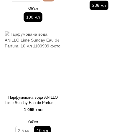
236 мл
Обʼєм
100 мл
Парфумована вода ANILLO
Lime Sunday Eau de Parfum, 10
мл
1 095 грн
Обʼєм
2,5 мл
10 мл