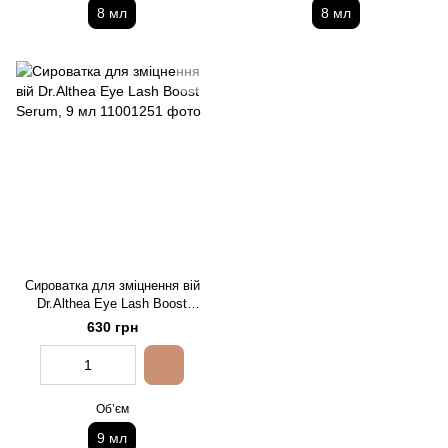
8 мл
8 мл
Сироватка для зміцнення вій
Dr.Althea Eye Lash Boost
Serum, 9 мл
630 грн
Обʼєм
9 мл