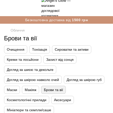
Безкоштовна доставка від
1500 грн
Обличчя
Брови та вії
Очищення
Тонізація
Сироватки та активи
Креми та лосьйони
Захист від сонця
Догляд за шиєю та декольте
Догляд за шкірою навколо очей
Догляд за шкірою губ
Маски
Макіяж
Брови та вії
Косметологічні прилади
Аксесуари
Мініатюри та семпли/саше