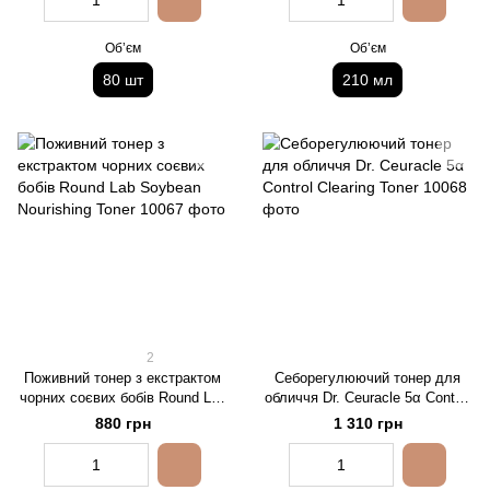
Обʼєм
Обʼєм
80 шт
210 мл
2
Поживний тонер з екстрактом
Себорегулюючий тонер для
чорних соєвих бобів Round Lab
обличчя Dr. Ceuracle 5α Control
Soybean Nourishing Toner
Clearing Toner
880 грн
1 310 грн