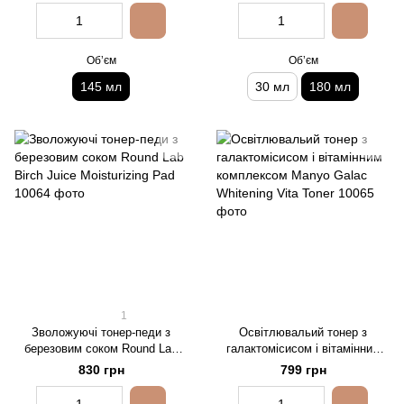
Обʼєм
Обʼєм
145 мл
30 мл
180 мл
1
Зволожуючі тонер-педи з
Освітлювальий тонер з
березовим соком Round Lab
галактомісисом і вітамінним
Birch Juice Moisturizing Pad
комплексом Manyo Galac
830 грн
799 грн
Whitening Vita Toner