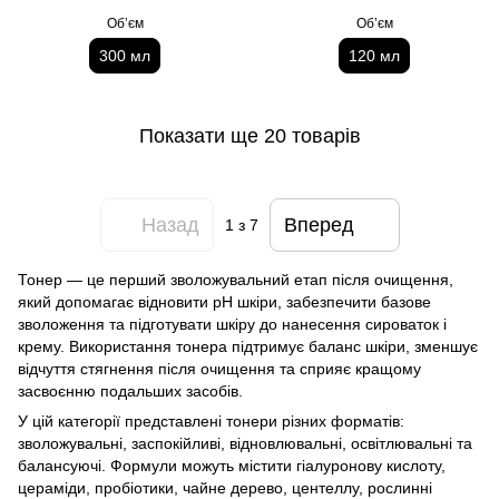
Обʼєм
Обʼєм
300 мл
120 мл
Показати ще 20 товарів
Назад
Вперед
1
з 7
Тонер — це перший зволожувальний етап після очищення,
який допомагає відновити pH шкіри, забезпечити базове
зволоження та підготувати шкіру до нанесення сироваток і
крему. Використання тонера підтримує баланс шкіри, зменшує
відчуття стягнення після очищення та сприяє кращому
засвоєнню подальших засобів.
У цій категорії представлені тонери різних форматів:
зволожувальні, заспокійливі, відновлювальні, освітлювальні та
балансуючі. Формули можуть містити гіалуронову кислоту,
цераміди, пробіотики, чайне дерево, центеллу, рослинні