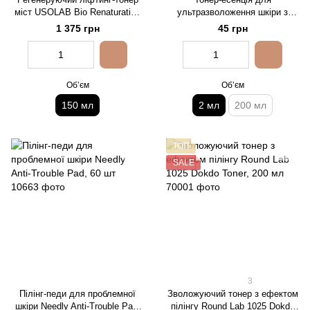
міст USOLAB Bio Renaturation
ультразволоження шкіри з
Mist
пантетоїном Manyo Panthetoin
1 375 грн
45 грн
Essence Toner, 2 мл
Обʼєм
Обʼєм
150 мл
2 мл
200 мл
ТОП
SALE
3
Пілінг-педи для проблемної
Зволожуючий тонер з ефектом
шкіри Needly Anti-Trouble Pad,
пілінгу Round Lab 1025 Dokdo