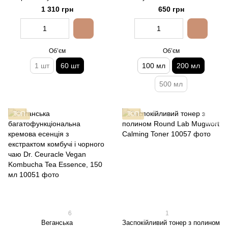
60 шт
Toner, 200 мл
1 310 грн
650 грн
Обʼєм
Обʼєм
1 шт
60 шт
100 мл
200 мл
500 мл
ТОП
ТОП
6
1
Веганська
Заспокійливий тонер з полином