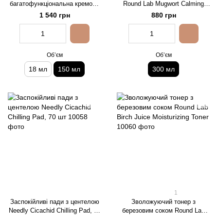
багатофункціональна кремова
Round Lab Mugwort Calming
есенція з екстрактом комбучі і
Toner
1 540 грн
880 грн
чорного чаю Dr. Ceuracle Vegan
Kombucha Tea Essence, 150 мл
Обʼєм
Обʼєм
18 мл
150 мл
300 мл
1
Заспокійливі пади з центелою
Зволожуючий тонер з
Needly Cicachid Chilling Pad, 70
березовим соком Round Lab