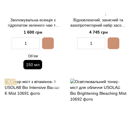
1
Зволожувальна есенція з
Відновлюючий, захисний та
гідролатом зеленого чаю та
вазопротекторний набір засобів
екстрактом матча Dr.Ceuracle
USOLAB K-Set
1 600 грн
4 745 грн
Jeju Matcha Tea Essence, 150
мл
Обʼєм
150 мл
ТОП