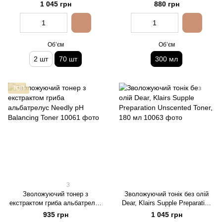
шт
Birch Juice Moisturizing Toner
1 045 грн
880 грн
Обʼєм
Обʼєм
2 шт
70 шт
300 мл
ТОП
3
Зволожуючий тонер з
Зволожуючий тонік без олій
екстрактом гриба альбатрелус
Dear, Klairs Supple Preparation
Needly pH Balancing Toner
Unscented Toner, 180 мл
935 грн
1 045 грн