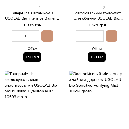
5
2
Тонер-міст з вітаміном К
Освітлювальний тонер-міст
USOLAB Bio Intensive Barrier K
для обличчя USOLAB Bio
Mist
Brightening Bleaching Mist
1 375 грн
1 375 грн
Обʼєм
Обʼєм
150 мл
150 мл