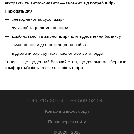
екстракти та антиоксиданти — залежно від потреб шкіри.
Підходять для:
зневодненої та сухої шкіри
чутливої та реактивної шкіри
комбінованої та жирної шкіри для відновлення балансу
тьмяної шкіри для покращення сяйва
підтримки барʼєру після кислот або ретиноїдів
Тонер — це щоденний базовий етап, що допомагає зберігати
комфорт, мʼякість та зволоженість шкіри.
096 715-20-04
099 569-52-54
Контактна інформація
Повна версія сайту
© 2020 - 2026