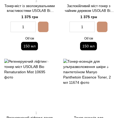
3
Тонер-міст із зволожувальними
Заспокійливий міст-тонер з
властивостями USOLAB Bio
чайним деревом USOLAB Bio
Moisturising Hyaluron Mist
Sensitive Purifying Mist
1 375 грн
1 375 грн
Обʼєм
Обʼєм
150 мл
150 мл
1
Регенеруючий ліфтинг-тонер
Тонер-есенція для