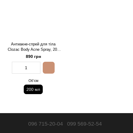
Антиакне-спрей для тіла
Clozac Body Acne Spray, 200
мл
890 грн
Обʼєм
200 мл
096 715-20-04
099 569-52-54