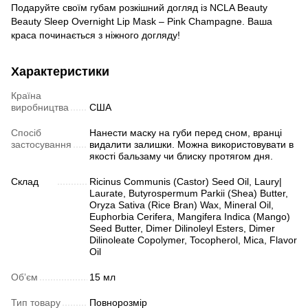
Подаруйте своїм губам розкішний догляд із NCLA Beauty
Beauty Sleep Overnight Lip Mask – Pink Champagne. Ваша
краса починається з ніжного догляду!
Характеристики
Країна
виробництва
США
Спосіб
Нанести маску на губи перед сном, вранці
застосування
видалити залишки. Можна використовувати в
якості бальзаму чи блиску протягом дня.
Склад
Ricinus Communis (Castor) Seed Oil, Laury|
Laurate, Butyrospermum Parkii (Shea) Butter,
Oryza Sativa (Rice Bran) Wax, Mineral Oil,
Euphorbia Cerifera, Mangifera Indica (Mango)
Seed Butter, Dimer Dilinoleyl Esters, Dimer
Dilinoleate Copolymer, Tocopherol, Mica, Flavor
Oil
Обʼєм
15 мл
Тип товару
Повнорозмір