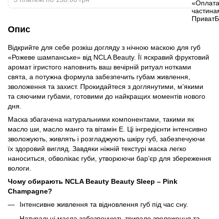
Опис
Відкрийте для себе розкіш догляду з нічною маскою для губ
«Рожеве шампанське» від NCLA Beauty. Її яскравий фруктовий
аромат ігристого наповнить ваш вечірній ритуал нотками
свята, а потужна формула забезпечить губам живлення,
зволоження та захист. Прокидайтеся з доглянутими, м’якими
та сяючими губами, готовими до найкращих моментів нового
дня.
Маска збагачена натуральними компонентами, такими як
масло ши, масло манго та вітамін Е. Ці інгредієнти інтенсивно
зволожують, живлять і розгладжують шкіру губ, забезпечуючи
їх здоровий вигляд. Завдяки ніжній текстурі маска легко
наноситься, обволікає губи, утворюючи бар’єр для збереження
вологи.
Чому обирають NCLA Beauty Beauty Sleep – Pink
Champagne?
Інтенсивне живлення та відновлення губ під час сну.
Натуральні масла забезпечують тривале зволоження та