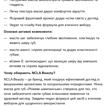
гладкість.
Легка текстура маски дарує комфортне відчуття.
Яскравий фруктовий аромат додає нотки свята у догляд.
Vegan та cruelty-free формула для етичного вибору.
Основні активні компоненти:
масло ши: забезпечує глибоке зволоження, пом’якшує та
живить шкіру губ;
масло манго: сприяє регенерації та додає еластичності
губам;
вітамін Е: антиоксидант, що захищає шкіру від зовнішніх
впливів та сприяє відновленню;
Чому обирають NCLA Beauty?
NCLA Beauty – це бренд, який поєднує ефективний догляд із
вишуканими ароматами та натуральними інгредієнтами. Нічна
маска для губ «Рожеве шампанське» створена для тих, хто
хоче забезпечити своїм губам інтенсивне живлення та
здоровий вигляд. Завдяки vegan формулі цей засіб є етичним
вибором для щоденного використання.