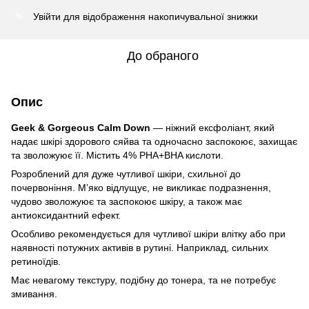
Увійти
для відображення накопичувальної знижки
%
До обраного
Опис
Geek & Gorgeous Calm Down
— ніжний ексфоліант, який
надає шкірі здорового сяйва та одночасно заспокоює, захищає
та зволожуює її. Містить 4% PHA+BHA кислоти.
Розроблений для дуже чутливої ​​шкіри, схильної до
почервоніння. М’яко відлущує, не викликає подразнення,
чудово зволожуює та заспокоює шкіру, а також має
антиоксидантний ефект.
Особливо рекомендується для чутливої шкіри влітку або при
наявності потужних активів в рутині. Наприклад, сильних
ретиноїдів.
Має невагому текстуру, подібну до тонера, та не потребує
змивання.