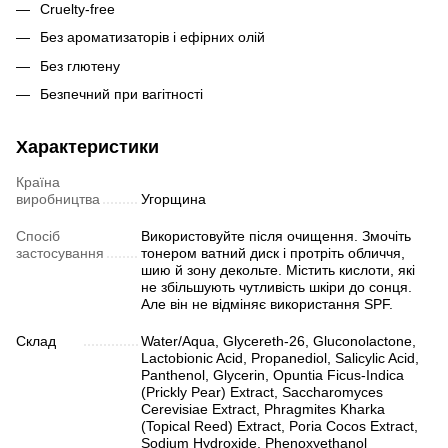
Cruelty-free
Без ароматизаторів і ефірних олій
Без глютену
Безпечний при вагітності
Характеристики
Країна
виробництва
Угорщина
Спосіб
Використовуйте після очищення. Змочіть
застосування
тонером ватний диск і протріть обличчя,
шию й зону декольте. Містить кислоти, які
не збільшують чутливість шкіри до сонця.
Але він не відміняє використання SPF.
Склад
Water/Aqua, Glycereth-26, Gluconolactone,
Lactobionic Acid, Propanediol, Salicylic Acid,
Panthenol, Glycerin, Opuntia Ficus‐Indica
(Prickly Pear) Extract, Saccharomyces
Cerevisiae Extract, Phragmites Kharka
(Topical Reed) Extract, Poria Cocos Extract,
Sodium Hydroxide, Phenoxyethanol