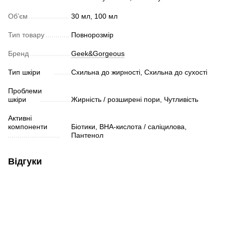
Обʼєм
30 мл, 100 мл
Тип товару
Повнорозмір
Бренд
Geek&Gorgeous
Тип шкіри
Схильна до жирності, Схильна до сухості
Проблеми
шкіри
Жирність / розширені пори, Чутливість
Активні
компоненти
Біотики, ВHA-кислота / саліцилова,
Пантенол
Відгуки