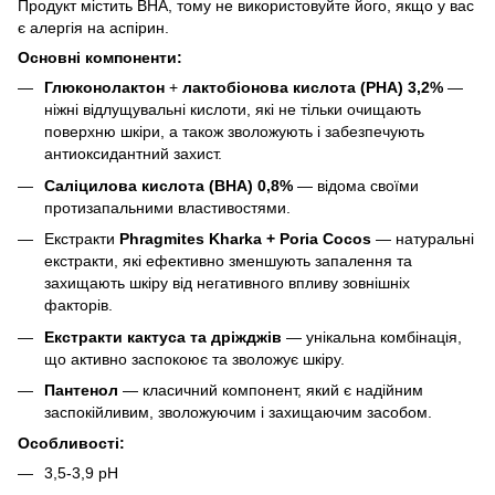
Продукт містить BHA, тому не використовуйте його, якщо у вас
є алергія на аспірин.
Основні компоненти:
Глюконолактон
+
лактобіонова кислота (PHA) 3,2%
—
ніжні відлущувальні кислоти, які не тільки очищають
поверхню шкіри, а також зволожують і забезпечують
антиоксидантний захист.
Саліцилова кислота (BHA) 0,8%
— відома своїми
протизапальними властивостями.
Екстракти
Phragmites Kharka + Poria Cocos
— натуральні
екстракти, які ефективно зменшують запалення та
захищають шкіру від негативного впливу зовнішніх
факторів.
Екстракти кактуса та дріжджів
— унікальна комбінація,
що активно заспокоює та зволожує шкіру.
Пантенол
— класичний компонент, який є надійним
заспокійливим, зволожуючим і захищаючим засобом.
Особливості:
3,5-3,9 pH