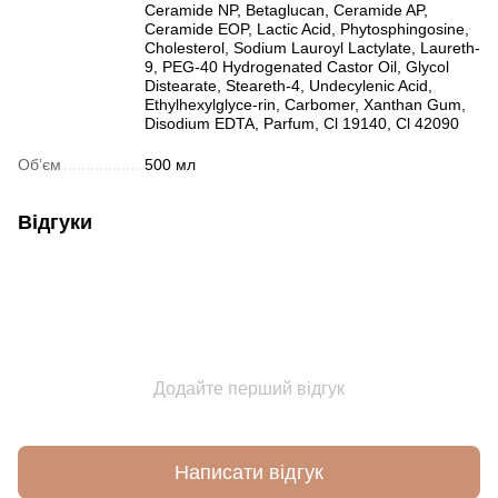
Ceramide NP, Betaglucan, Ceramide AP,
Ceramide EOP, Lactic Acid, Phytosphingosine,
Cholesterol, Sodium Lauroyl Lactylate, Laureth-
9, PEG-40 Hydrogenated Castor Oil, Glycol
Distearate, Steareth-4, Undecylenic Acid,
Ethylhexylglyce-rin, Carbomer, Xanthan Gum,
Disodium EDTA, Parfum, Cl 19140, Cl 42090
Обʼєм
500 мл
Відгуки
Додайте перший відгук
Написати відгук