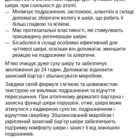
шкіри, при схильності до атопії.
Мінімізує подразнення, заспокоює, алантоїн в складі
допомагає зберігати вологу в шкірі, що робить її
більш гладкою та м'якою.
Має протизапальні властивості, які стимулюють
пришвидену регенерацію шкіри.
Бісаболол в складі особливо ефективний для
чутливої шкіри, оскільки він допомагає зменшити
реакцію на подразники та алергени.
Мʼяко очищує дуже суху шкіру та забезпечує
зволоження до 24 годин. Допомагає відновити
захисний бар’єр і збалансувати мікробіом.
Завдяки своїй формулі з м'якою та шовковистою
текстурою не викликає подразнення та відчуття
пересушення. При атопічному дерматиті бар’єрна і
захисна функції шкіри пору
шені, отже, шкіра може
зіткнутися з надмірною сухістю, подразненням і
відчуттям свербіжу.
Збалансований мікробіом і
укріплений захисний бар’єр шкіри забезпечують
підтримку комфорту шкіри і захист її від зовнішніх
подразників.