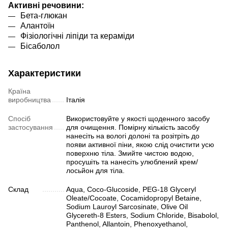
Активні речовини:
Бета-глюкан
Алантоїн
Фізіологічні ліпіди та кераміди
Бісаболол
Характеристики
Країна
виробництва
Італія
Спосіб
Використовуйте у якості щоденного засобу
застосування
для очищення. Помірну кількість засобу
нанесіть на вологі долоні та розітріть до
появи активної піни, якою слід очистити усю
поверхню тіла. Змийте чистою водою,
просушіть та нанесіть улюблений крем/
лосьйон для тіла.
Склад
Aqua, Coco-Glucoside, PEG-18 Glyceryl
Oleate/Cocoate, Cocamidopropyl Betaine,
Sodium Lauroyl Sarcosinate, Olive Oil
Glycereth-8 Esters, Sodium Chloride, Bisabolol,
Panthenol, Allantoin, Phenoxyethanol,