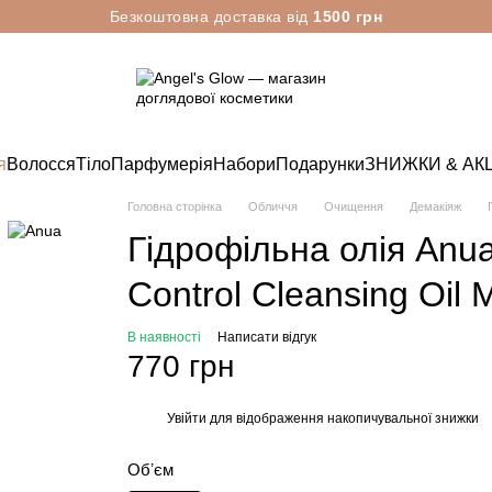
Безкоштовна доставка від
1500 грн
я
Волосся
Тіло
Парфумерія
Набори
Подарунки
ЗНИЖКИ & АКЦ
Головна сторінка
Обличчя
Очищення
Демакіяж
Гідрофільна олія Anua
Control Cleansing Oil 
В наявності
Написати відгук
770 грн
Увійти
для відображення накопичувальної знижки
%
Обʼєм