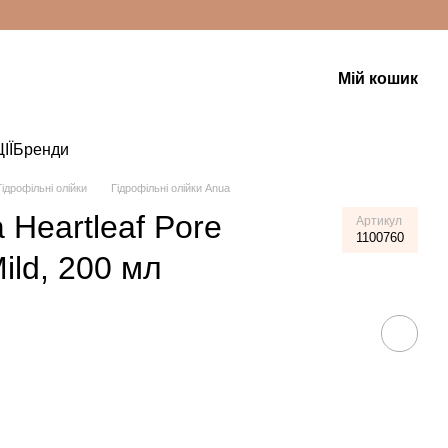
Мій кошик
ІЇ
Бренди
Гідрофільні олійки
Гідрофільні олійки Anua
 Heartleaf Pore
Артикул
1100760
Mild, 200 мл