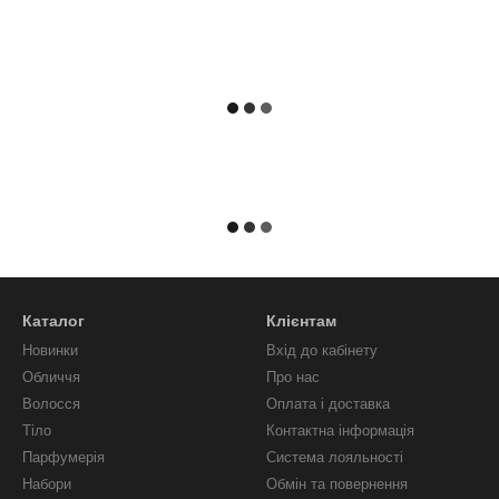
Каталог
Клієнтам
Новинки
Вхід до кабінету
Обличчя
Про нас
Волосся
Оплата і доставка
Тіло
Контактна інформація
Парфумерія
Система лояльності
Набори
Обмін та повернення