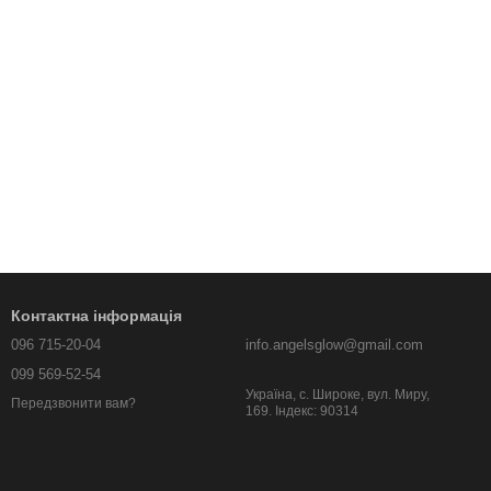
Контактна інформація
096 715-20-04
info.angelsglow@gmail.com
099 569-52-54
Україна, c. Широке, вул. Миру,
Передзвонити вам?
169. Індекс: 90314