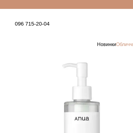
Перейти до основного контенту
096 715-20-04
Новинки
Обличч