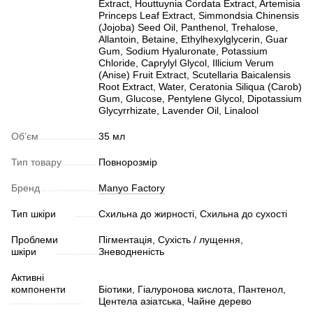
Extract, Houttuynia Cordata Extract, Artemisia
Princeps Leaf Extract, Simmondsia Chinensis
(Jojoba) Seed Oil, Panthenol, Trehalose,
Allantoin, Betaine, Ethylhexylglycerin, Guar
Gum, Sodium Hyaluronate, Potassium
Chloride, Caprylyl Glycol, Illicium Verum
(Anise) Fruit Extract, Scutellaria Baicalensis
Root Extract, Water, Ceratonia Siliqua (Carob)
Gum, Glucose, Pentylene Glycol, Dipotassium
Glycyrrhizate, Lavender Oil, Linalool
Обʼєм
35 мл
Тип товару
Повнорозмір
Бренд
Manyo Factory
Тип шкіри
Схильна до жирності, Схильна до сухості
Проблеми
Пігментація, Сухість / лущення,
шкіри
Зневодненість
Активні
компоненти
Біотики, Гіалуронова кислота, Пантенол,
Центела азіатська, Чайне дерево