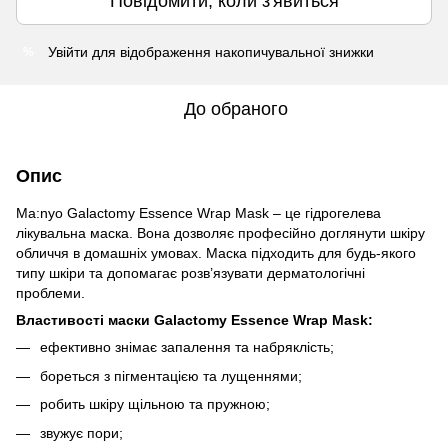
Повідомити, коли з'явиться
Увійти
для відображення накопичувальної знижки
%
До обраного
Опис
Ma:nyo Galactomy Essence Wrap Mask – це гідрогелева
лікувальна маска. Вона дозволяє професійно доглянути шкіру
обличчя в домашніх умовах. Маска підходить для будь-якого
типу шкіри та допомагає розв’язувати дерматологічні
проблеми.
Властивості маски
Galactomy Essence Wrap Mask:
ефективно знімає запалення та набряклість;
бореться з пігментацією та лущеннями;
робить шкіру щільною та пружною;
звужує пори;