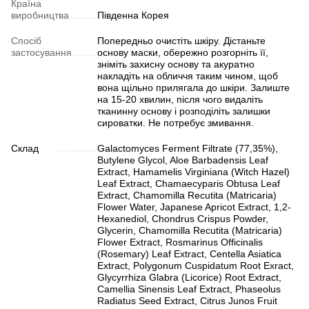
Країна
виробництва
Південна Корея
Спосіб
Попередньо очистіть шкіру. Дістаньте
застосування
основу маски, обережно розгорніть її,
зніміть захисну основу та акуратно
накладіть на обличчя таким чином, щоб
вона щільно прилягала до шкіри. Залиште
на 15-20 хвилин, після чого видаліть
тканинну основу і розподіліть залишки
сироватки. Не потребує змивання.
Склад
Galactomyces Ferment Filtrate (77,35%),
Butylene Glycol, Aloe Barbadensis Leaf
Extract, Hamamelis Virginiana (Witch Hazel)
Leaf Extract, Chamaecyparis Obtusa Leaf
Extract, Chamomilla Recutita (Matricaria)
Flower Water, Japanese Apricot Extract, 1,2-
Hexanediol, Chondrus Crispus Powder,
Glycerin, Chamomilla Recutita (Matricaria)
Flower Extract, Rosmarinus Officinalis
(Rosemary) Leaf Extract, Centella Asiatica
Extract, Polygonum Cuspidatum Root Exract,
Glycyrrhiza Glabra (Licorice) Root Extract,
Camellia Sinensis Leaf Extract, Phaseolus
Radiatus Seed Extract, Citrus Junos Fruit