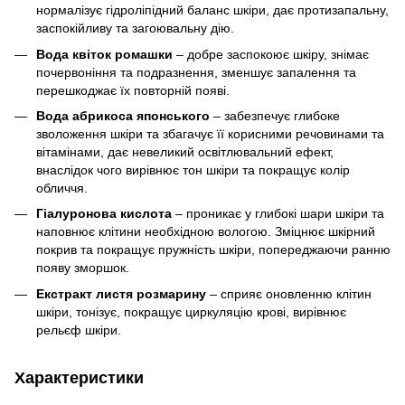
нормалізує гідроліпідний баланс шкіри, дає протизапальну,
заспокійливу та загоювальну дію.
Вода квіток ромашки
– добре заспокоює шкіру, знімає
почервоніння та подразнення, зменшує запалення та
перешкоджає їх повторній появі.
Вода абрикоса японського
– забезпечує глибоке
зволоження шкіри та збагачує її корисними речовинами та
вітамінами, дає невеликий освітлювальний ефект,
внаслідок чого вирівнює тон шкіри та покращує колір
обличчя.
Гіалуронова кислота
– проникає у глибокі шари шкіри та
наповнює клітини необхідною вологою. Зміцнює шкірний
покрив та покращує пружність шкіри, попереджаючи ранню
появу зморшок.
Екстракт листя розмарину
– сприяє оновленню клітин
шкіри, тонізує, покращує циркуляцію крові, вирівнює
рельєф шкіри.
Характеристики