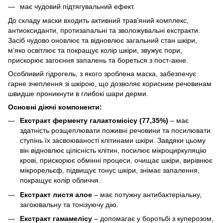
має чудовий підтягувальний ефект.
До складу маски входить активний трав’яний комплекс,
антиоксиданти, протизапальні та зволожувальні екстракти.
Засіб чудово оновлює та відновлює загальний стан шкіри,
м’яко освітлює та покращує колір шкіри, звужує пори,
прискорює загоєння запалень та бореться з пост-акне.
Особливий гідрогель, з якого зроблена маска, забезпечує
гарне зчеплення зі шкірою, що дозволяє корисним речовинам
швидше проникнути в глибокі шари дерми.
Основні діючі компоненти:
Екстракт ферменту галактомісісу (77,35%)
– має
здатність розщеплювати поживні речовини та посилювати
ступінь їх засвоюваності клітинами шкіри. Завдяки цьому
він відновлює цілісність клітин, посилює мікроциркуляцію
крові, прискорює обмінні процеси, очищає шкіри, вирівнює
мікрорельєф, підвищує тонус шкіри, знімає запалення,
покращує колір обличчя.
Екстракт листя алое
– має потужну антибактеріальну,
загоювальну та тонізуючу дію.
Екстракт гамамелісу
– допомагає у боротьбі з куперозом,