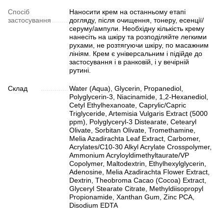
Спосіб
Наносити крем на останньому етапі
застосування
догляду, після очищення, тонеру, есенції/
серуму/ампули. Необхідну кількість крему
нанесіть на шкіру та розподіляйте легкими
рухами, не розтягуючи шкіру, по масажним
лініям. Крем є універсальним і підійде до
застосування і в ранковій, і у вечірній
рутині.
Склад
Water (Aqua), Glycerin, Propanediol,
Polyglycerin-3, Niacinamide, 1,2-Hexanediol,
Cetyl Ethylhexanoate, Caprylic/Capric
Triglyceride, Artemisia Vulgaris Extract (5000
ppm), Polyglyceryl-3 Distearate, Cetearyl
Olivate, Sorbitan Olivate, Tromethamine,
Melia Azadirachta Leaf Extract, Carbomer,
Acrylates/C10-30 Alkyl Acrylate Crosspolymer,
Ammonium Acryloyldimethyltaurate/VP
Copolymer, Maltodextrin, Ethylhexylglycerin,
Adenosine, Melia Azadirachta Flower Extract,
Dextrin, Theobroma Cacao (Cocoa) Extract,
Glyceryl Stearate Citrate, Methyldiisopropyl
Propionamide, Xanthan Gum, Zinc PCA,
Disodium EDTA