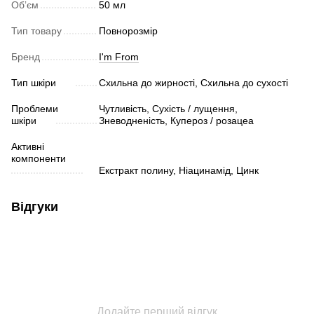
Обʼєм
50 мл
Тип товару
Повнорозмір
Бренд
I'm From
Тип шкіри
Схильна до жирності, Схильна до сухості
Проблеми
Чутливість, Сухість / лущення,
шкіри
Зневодненість, Купероз / розацеа
Активні
компоненти
Екстракт полину, Ніацинамід, Цинк
Відгуки
Додайте перший відгук