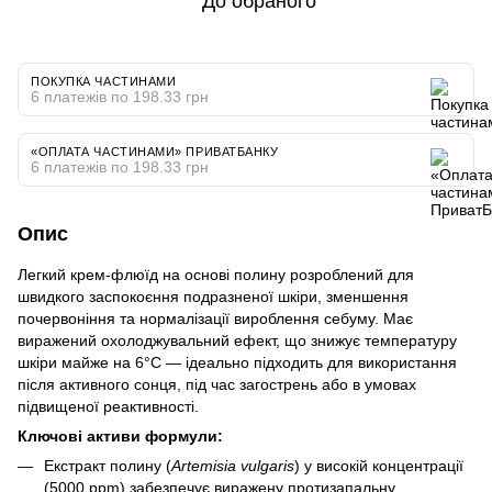
До обраного
ПОКУПКА ЧАСТИНАМИ
6 платежів по 198.33 грн
«ОПЛАТА ЧАСТИНАМИ» ПРИВАТБАНКУ
6 платежів по 198.33 грн
Опис
Легкий крем-флюїд на основі полину розроблений для
швидкого заспокоєння подразненої шкіри, зменшення
почервоніння та нормалізації вироблення себуму. Має
виражений охолоджувальний ефект, що знижує температуру
шкіри майже на 6°C — ідеально підходить для використання
після активного сонця, під час загострень або в умовах
підвищеної реактивності.
Ключові активи формули:
Екстракт полину (
Artemisia vulgaris
) у високій концентрації
(5000 ppm) забезпечує виражену протизапальну,