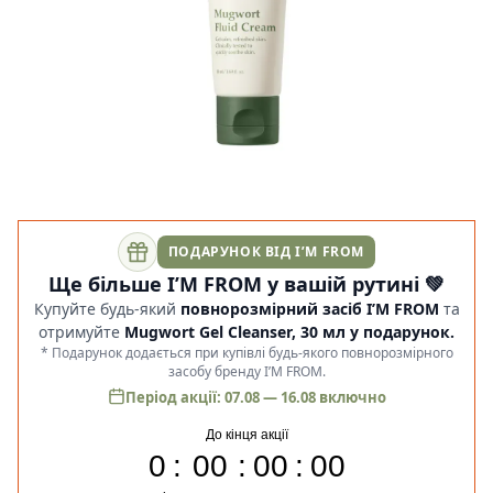
ПОДАРУНОК ВІД I’M FROM
Ще більше I’M FROM у вашій рутині 💚
Купуйте будь-який
повнорозмірний засіб I’M FROM
та
отримуйте
Mugwort Gel Cleanser, 30 мл у подарунок.
* Подарунок додається при купівлі будь-якого повнорозмірного
засобу бренду I’M FROM.
Період акції: 07.08 — 16.08 включно
До кінця акції
0
00
00
00