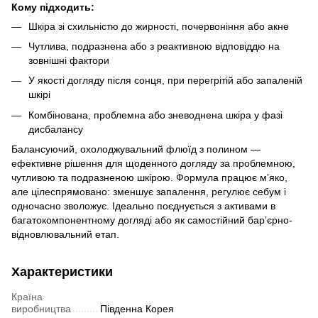
Кому підходить:
Шкіра зі схильністю до жирності, почервоніння або акне
Чутлива, подразнена або з реактивною відповіддю на
зовнішні фактори
У якості догляду після сонця, при перегрітій або запаленій
шкірі
Комбінована, проблемна або зневоднена шкіра у фазі
дисбалансу
Балансуючий, охолоджувальний флюїд з полином —
ефективне рішення для щоденного догляду за проблемною,
чутливою та подразненою шкірою. Формула працює мʼяко,
але цілеспрямовано: зменшує запалення, регулює себум і
одночасно зволожує. Ідеально поєднується з активами в
багатокомпонентному догляді або як самостійний барʼєрно-
відновлювальний етап.
Характеристики
Країна
виробництва
Південна Корея