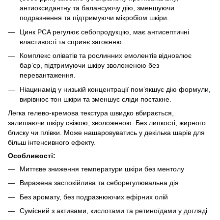
антиоксидантну та балансуючу дію, зменшуючи
подразнення та підтримуючи мікробіом шкіри.
Цинк PCA регулює себопродукцію, має антисептичні
властивості та сприяє загоєнню.
Комплекс оліватів та рослинних емолентів відновлює
барʼєр, підтримуючи шкіру зволоженою без
перевантаження.
Ніацинамід у низькій концентрації помʼякшує дію формули,
вирівнює тон шкіри та зменшує сліди постакне.
Легка гелево-кремова текстура швидко вбирається,
залишаючи шкіру свіжою, зволоженою. Без липкості, жирного
блиску чи плівки. Може нашаровуватись у декілька шарів для
більш інтенсивного ефекту.
Особливості:
Миттєве зниження температури шкіри без ментолу
Виражена заспокійлива та себорегулювальна дія
Без аромату, без подразнюючих ефірних олій
Сумісний з активами, кислотами та ретиноїдами у догляді