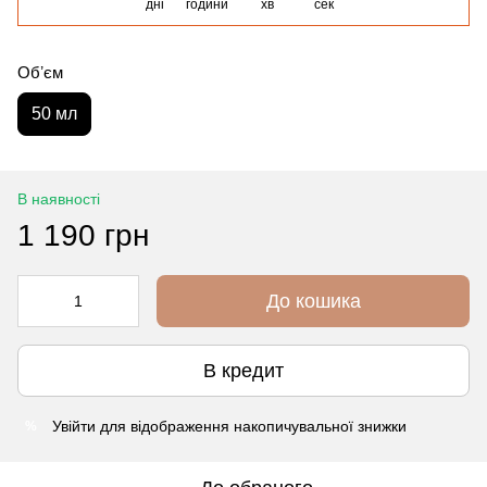
дні
години
хв
сек
Обʼєм
50 мл
В наявності
1 190 грн
До кошика
В кредит
Увійти
для відображення накопичувальної знижки
%