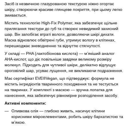
Засіб із незвичною глазурованою текстурою ніжно огортає
шкіру, створюючи красиве глянцеве покриття, при цьому легко
змивається.
Містить технологію High-Fix Polymer, яка забезпечує щільне
прилягання текстури до губ та створює невидимий захисний
шар. Він запобігає втраті вологи, дозволяючи шкірі дихати.
Маска відновлює обвітрені губи, утримує вологу в клітинах,
перешкоджає зневодненню та відчуттю стягнутості.
У складі — PHA (лактобіонова кислота) — м’якіший аналог
AHA-кислот, що діє повільніше завдяки великому розміру
молекул. Підходить для чутливої шкіри, делікатно відлущує
ороговілий шар, усуває лущення, не викликаючи подразнення.
Має сертифікат EVE®Vegan, що підтверджує: формула не
містить інгредієнтів тваринного походження та не тестується
на тваринах. У комплекті з маскою — зручна лопатка для
нанесення, яка забезпечує рівномірне розподілення засобу.
Активні компоненти:
Оливкова олія — глибоко живить, насичує клітини
корисними мікроелементами, робить шкіру бархатистою та
м’якою.