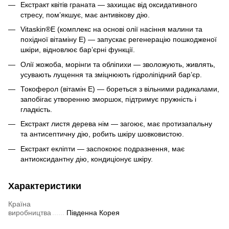
Екстракт квітів граната — захищає від оксидативного
стресу, пом’якшує, має антивікову дію.
Vitaskin®E (комплекс на основі олії насіння малини та
похідної вітаміну Е) — запускає регенерацію пошкодженої
шкіри, відновлює бар’єрні функції.
Олії жожоба, морінги та обліпихи — зволожують, живлять,
усувають лущення та зміцнюють гідроліпідний бар’єр.
Токоферол (вітамін Е) — бореться з вільними радикалами,
запобігає утворенню зморшок, підтримує пружність і
гладкість.
Екстракт листя дерева нім — загоює, має протизапальну
та антисептичну дію, робить шкіру шовковистою.
Екстракт екліпти — заспокоює подразнення, має
антиоксидантну дію, кондиціонує шкіру.
Характеристики
Країна
виробництва
Південна Корея