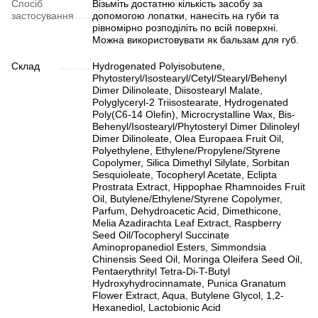
Спосіб
Візьміть достатню кількість засобу за
застосування
допомогою лопатки, нанесіть на губи та
рівномірно розподіліть по всій поверхні.
Можна використовувати як бальзам для губ.
Склад
Hydrogenated Polyisobutene,
Phytosteryl/Isostearyl/Cetyl/Stearyl/Behenyl
Dimer Dilinoleate, Diisostearyl Malate,
Polyglyceryl-2 Triisostearate, Hydrogenated
Poly(C6-14 Olefin), Microcrystalline Wax, Bis-
Behenyl/Isostearyl/Phytosteryl Dimer Dilinoleyl
Dimer Dilinoleate, Olea Europaea Fruit Oil,
Polyethylene, Ethylene/Propylene/Styrene
Copolymer, Silica Dimethyl Silylate, Sorbitan
Sesquioleate, Tocopheryl Acetate, Eclipta
Prostrata Extract, Hippophae Rhamnoides Fruit
Oil, Butylene/Ethylene/Styrene Copolymer,
Parfum, Dehydroacetic Acid, Dimethicone,
Melia Azadirachta Leaf Extract, Raspberry
Seed Oil/Tocopheryl Succinate
Aminopropanediol Esters, Simmondsia
Chinensis Seed Oil, Moringa Oleifera Seed Oil,
Pentaerythrityl Tetra-Di-T-Butyl
Hydroxyhydrocinnamate, Punica Granatum
Flower Extract, Aqua, Butylene Glycol, 1,2-
Hexanediol, Lactobionic Acid