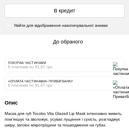
В кредит
Увійти
для відображення накопичувальної знижки
%
До обраного
ПОКУПКА ЧАСТИНАМИ
6 платежів по 91.67 грн
«ОПЛАТА ЧАСТИНАМИ» ПРИВАТБАНКУ
6 платежів по 91.67 грн
Опис
Маска для губ Tocobo Vita Glazed Lip Mask інтенсивно живить,
пом’якшує та зволожує, усуває лущення і сухість, розгладжує
шкіру, загоює мікротріщини та пошкодження на губах.