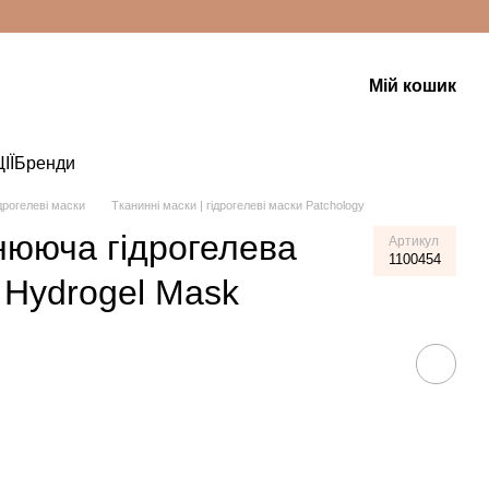
Мій кошик
ІЇ
Бренди
ідрогелеві маски
Тканинні маски | гідрогелеві маски Patchology
нююча гідрогелева
Артикул
1100454
 Hydrogel Mask