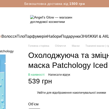
Безкоштовна доставка від
1500 грн
я
Волосся
Тіло
Парфумерія
Набори
Подарунки
ЗНИЖКИ & АКЦ
Головна сторінка
Обличчя
Маски
Тканинні маски | г
Охолоджуюча та зміц
маска Patchology Iced
В наявності
Написати відгук
539 грн
Увійти
для відображення накопичувальної знижки
%
Обʼєм