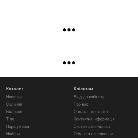
Каталог
Клієнтам
Новинки
Вхід до кабінету
Обличчя
Про нас
Волосся
Оплата і доставка
Тіло
Контактна інформація
Парфумерія
Система лояльності
Набори
Обмін та повернення