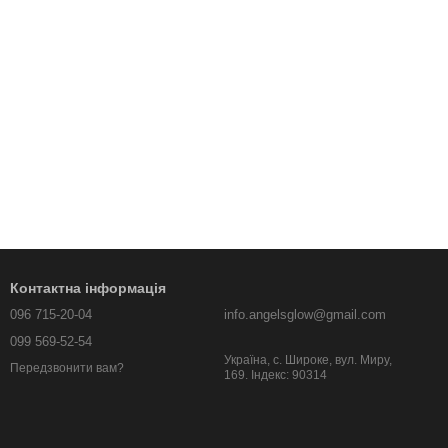
Контактна інформація
096 715-20-04
info.angelsglow@gmail.com
099 569-52-54
Україна, c. Широке, вул. Миру,
Передзвонити вам?
169. Індекс: 90314