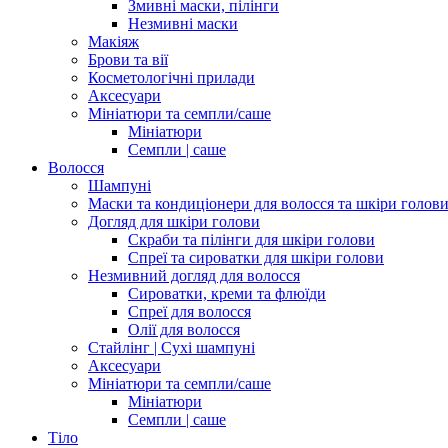
Змивні маски, пілінги
Незмивні маски
Макіяж
Брови та вії
Косметологічні прилади
Аксесуари
Мініатюри та семпли/саше
Мініатюри
Семпли | саше
Волосся
Шампуні
Маски та кондиціонери для волосся та шкіри голов
Догляд для шкіри голови
Скраби та пілінги для шкіри голови
Спреї та сироватки для шкіри голови
Незмивний догляд для волосся
Сироватки, креми та флюїди
Спреї для волосся
Олії для волосся
Стайлінг | Сухі шампуні
Аксесуари
Мініатюри та семпли/саше
Мініатюри
Семпли | саше
Тіло