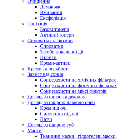
Очищення
Демакіяж
Вмивання
Ексфоліація
Тонізація
Базові тонери
Активні тонери
Сироватки та активи
Сироватки
Засоби локальної дії
Пілінги
Креми-активи
Креми та лосьйони
Захист від сонця
Сонцезахисти на хімічних фільтрах
Сонцезахисти на фізичних фільтрах
Сонцезахисти на міксі фільтрів
Догляд за шиєю та декольте
Догляд за шкірою навколо очей
Крем під очі
Сироватка під очі
Патчі
Догляд за шкірою губ
Маски
Тканинні маски | гідрогелеві маски