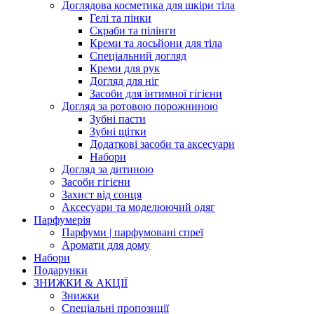
Доглядова косметика для шкіри тіла
Гелі та пінки
Скраби та пілінги
Креми та лосьйони для тіла
Спеціальний догляд
Креми для рук
Догляд для ніг
Засоби для інтимної гігієни
Догляд за ротовою порожниною
Зубні пасти
Зубні щітки
Додаткові засоби та аксесуари
Набори
Догляд за дитиною
Засоби гігієни
Захист від сонця
Аксесуари та моделюючий одяг
Парфумерія
Парфуми | парфумовані спреї
Аромати для дому
Набори
Подарунки
ЗНИЖКИ & АКЦІЇ
Знижки
Спеціальні пропозиції