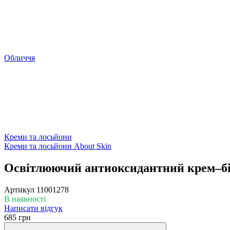
Обличчя
Креми та лосьйони
Креми та лосьйони About Skin
Освітлюючий антиоксидантний крем–біо
Артикул
11001278
В наявності
Написати відгук
685 грн