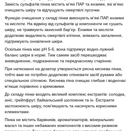
Замість сульфатів пінка містить м'які ПАР та ензими, які м'яко
очищають шкіру та відлущують омертвілі лусочки.
Функцію очищення у складі пінки виконують м'які ПАР, ензими
та кислоти. На відміну від сульфатів ці компоненти не сушать
шкіру, не травмують захисний бар'єр. Ензими та кислоти
додатково видаляють омертвілі клітини, знімають запалення,
підтримують оновлення шкіри.
Оскільки пінка має pH 5-6, вона підтримує водно-лужний
баланс шкіри в нормі. Тим самим засіб перешкоджає
зневодненню, подразненню та передчасному старінню.
При натисканні на дозатор утворюється рясна киснева пінка,
тобто вам не потрібно додатково спінювати засіб руками або
спеціальною сіточкою. Киснева піна очищає глибше і водночас
м'якше порівняно з кремовими.
До складу пінки входить великий комплекс екстрактів: солодка,
аніс, грейпфрут, байкальський шоломник та ін. Екстракти
заспокоюють шкіру, пом'якшують та насичують корисними
елементами.
Пінка не містить барвників, ароматизаторів, мінеральних
масел та інших небажаних компонентів з високим ризиком