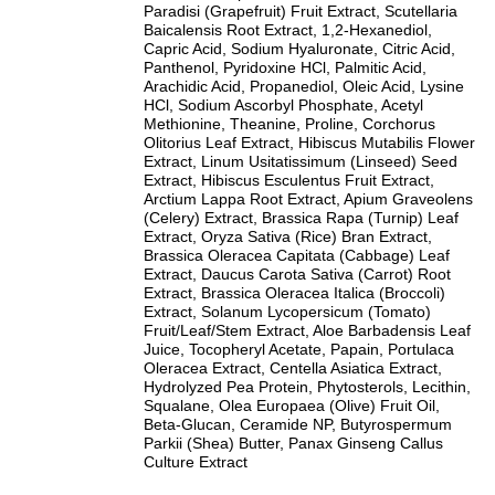
Paradisi (Grapefruit) Fruit Extract, Scutellaria
Baicalensis Root Extract, 1,2-Hexanediol,
Capric Acid, Sodium Hyaluronate, Citric Acid,
Panthenol, Pyridoxine HCl, Palmitic Acid,
Arachidic Acid, Propanediol, Oleic Acid, Lysine
HCl, Sodium Ascorbyl Phosphate, Acetyl
Methionine, Theanine, Proline, Corchorus
Olitorius Leaf Extract, Hibiscus Mutabilis Flower
Extract, Linum Usitatissimum (Linseed) Seed
Extract, Hibiscus Esculentus Fruit Extract,
Arctium Lappa Root Extract, Apium Graveolens
(Celery) Extract, Brassica Rapa (Turnip) Leaf
Extract, Oryza Sativa (Rice) Bran Extract,
Brassica Oleracea Capitata (Cabbage) Leaf
Extract, Daucus Carota Sativa (Carrot) Root
Extract, Brassica Oleracea Italica (Broccoli)
Extract, Solanum Lycopersicum (Tomato)
Fruit/Leaf/Stem Extract, Aloe Barbadensis Leaf
Juice, Tocopheryl Acetate, Papain, Portulaca
Oleracea Extract, Centella Asiatica Extract,
Hydrolyzed Pea Protein, Phytosterols, Lecithin,
Squalane, Olea Europaea (Olive) Fruit Oil,
Beta-Glucan, Ceramide NP, Butyrospermum
Parkii (Shea) Butter, Panax Ginseng Callus
Culture Extract