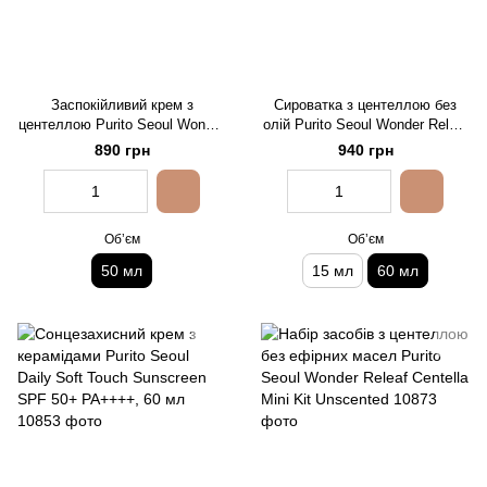
Заспокійливий крем з
Сироватка з центеллою без
центеллою Purito Seoul Wonder
олій Purito Seoul Wonder Releaf
Releaf Centella Cream
Centella Unscented Serum, 60
890 грн
940 грн
мл
Обʼєм
Обʼєм
50 мл
15 мл
60 мл