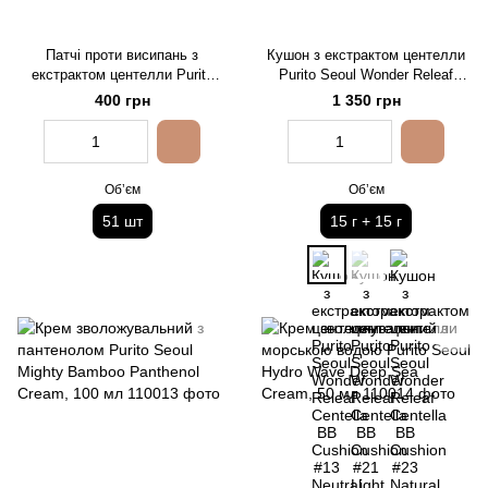
Патчі проти висипань з
Кушон з екстрактом центелли
екстрактом центелли Purito
Purito Seoul Wonder Releaf
Seoul Wonder Releaf Centella
Centella BB Cushion #13 Neutral
400 грн
1 350 грн
Spot Patch, 51 шт
Ivory, 15 г + 15 г
Обʼєм
Обʼєм
51 шт
15 г + 15 г