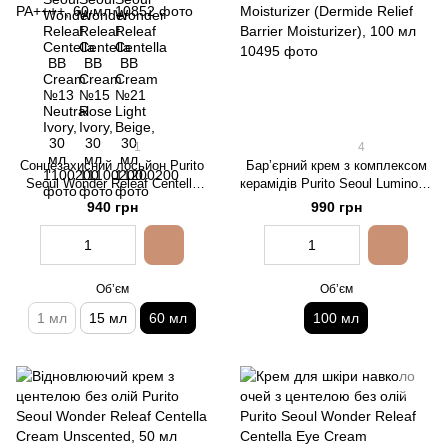
1
4
Сонцезахисний лосьйон Purito
Барʼєрний крем з комплексом
Seoul Wonder Releaf Centella
керамідів Purito Seoul Luminous
Daily Sun Lotion 50+ PA++++,
Ceramide Moisturizer (Dermide
940 грн
990 грн
60 мл
Relief Barrier Moisturizer), 100
мл
Обʼєм
Обʼєм
1 мл
15 мл
60 мл
100 мл