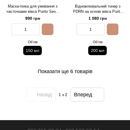
1
Маска-пінка для умивання з
Відновлювальний тонер з
часточками вівса Purito Seoul
PDRN на основі вівса Purito
Oat In Gentle Exfoliating Face
Seoul Oat PDRN Gentle Refining
990 грн
1 080 грн
Cleanser, 150 мл
Toner, 200 мл
Обʼєм
Обʼєм
150 мл
200 мл
Показати ще 6 товарів
Назад
Вперед
1
з 2