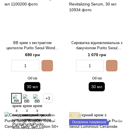
ВВ крем з екстрактом
Сироватка відновлювальна з
центелли Purito Seoul Wonder
бакучіолом Purito Seoul
Releaf Centella BB Cream №13
Bakuchiol Timeless Bloom
690 грн
1 070 грн
Neutral Ivory, 30 мл
Revitalizing Serum, 30 мл
Обʼєм
Обʼєм
30 мл
30 мл
+3
ТОП
Оновлене пакування