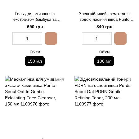
Гель для вмивання з
Заспокійливий крем-гель з
екстрактом бамбука та
водою насіння вівса Purito
пантенолом Purito Seoul Mighty
Seoul Oat-in Calming Gel
690 грн
840 грн
Bamboo Panthenol Cleanser,
Cream, 100 мл
150 мл
Обʼєм
Обʼєм
150 мл
100 мл