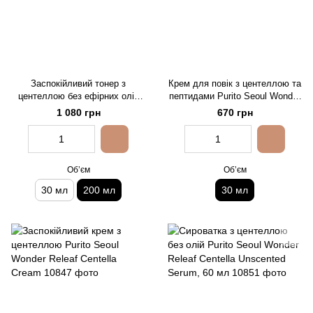
Заспокійливий тонер з
Крем для повік з центеллою та
центеллою без ефірних олій
пептидами Purito Seoul Wonder
Purito Seoul Wonder Releaf
Releaf Centella Eye Cream
1 080 грн
670 грн
Centella Toner Unscented, 200
мл
Обʼєм
Обʼєм
30 мл
200 мл
30 мл