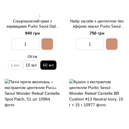
1
Сонцезахисний крем з
Набір засобів з центеллою без
керамідами Purito Seoul Daily
ефірних масел Purito Seoul
Soft Touch Sunscreen SPF 50+
Wonder Releaf Centella Mini Kit
940 грн
750 грн
PA++++, 60 мл
Unscented
Обʼєм
1 мл
15 мл
60 мл