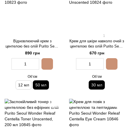
1
Відновлюючий крем з
Крем для шкіри навколо очей з
центелою без олій Purito Seoul
центелою без олій Purito Seoul
Wonder Releaf Centella Cream
Wonder Releaf Centella Eye
890 грн
670 грн
Unscented, 50 мл
Cream Unscented
Обʼєм
Обʼєм
12 мл
50 мл
30 мл