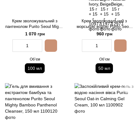
Крем зволожувальний з
Крем зволожувальний з
пантенолом Purito Seoul Mighty
морською водою Purito Seoul
Bamboo Panthenol Cream, 100
Hydro Wave Deep Sea Cream,
1 070 грн
960 грн
мл
50 мл
Обʼєм
Обʼєм
100 мл
50 мл