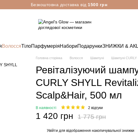
Безкоштовна доставка від
1500 грн
я
Волосся
Тіло
Парфумерія
Набори
Подарунки
ЗНИЖКИ & АКЦ
Головна сторінка
Волосся
Шампуні
Шампуні CURLY
Ревіталізуючий шампу
CURLY SHYLL Revitali
Scalp&Hair, 500 мл
В наявності
2 відгуки
1 420 грн
1 775 грн
Увійти
для відображення накопичувальної знижки
%