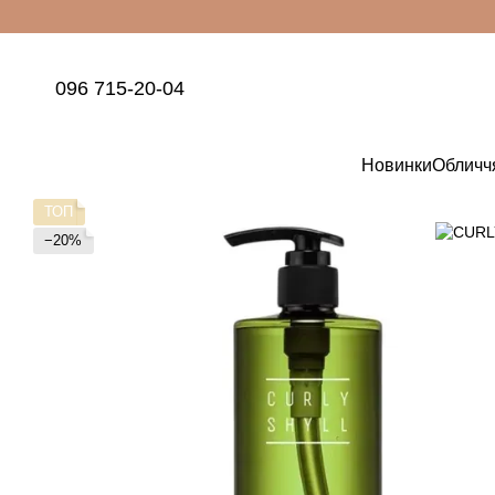
Перейти до основного контенту
096 715-20-04
Новинки
Обличч
ТОП
−20%