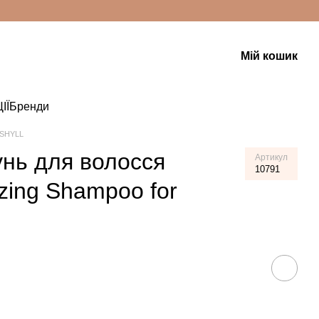
Мій кошик
ІЇ
Бренди
 SHYLL
нь для волосся
Артикул
10791
zing Shampoo for