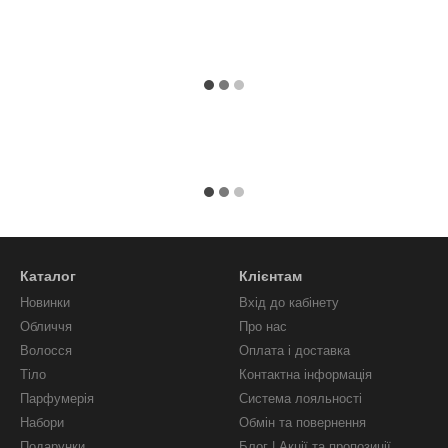
Каталог
Клієнтам
Новинки
Вхід до кабінету
Обличчя
Про нас
Волосся
Оплата і доставка
Тіло
Контактна інформація
Парфумерія
Система лояльності
Набори
Обмін та повернення
Подарунки
Блог | Акції та пропозиції