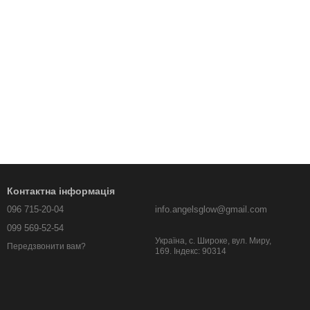
Контактна інформація
096 715-20-04
info.angelsglow@gmail.com
099 569-52-54
Україна, c. Широке, вул. Миру,
Передзвонити вам?
169. Індекс: 90314