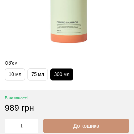
Обʼєм
10 мл
75 мл
300 мл
В наявності
989 грн
До кошика