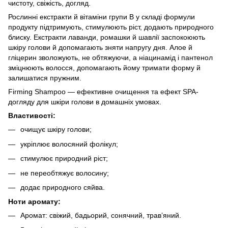
чистоту, свіжість, догляд.
Рослинні екстракти й вітаміни групи B у складі формули
продукту підтримують, стимулюють ріст, додають природного
блиску. Екстракти лаванди, ромашки й шавлії заспокоюють
шкіру голови й допомагають зняти напругу дня. Алое й
гліцерин зволожують, не обтяжуючи, а ніацинамід і пантенол
зміцнюють волосся, допомагають йому тримати форму й
залишатися пружним.
Firming Shampoo — ефективне очищення та ефект SPA-
догляду для шкіри голови в домашніх умовах.
Властивості:
очищує шкіру голови;
укріплює волосяний фолікул;
стимулює природний ріст;
не переобтяжує волосину;
додає природного сяйва.
Ноти аромату:
Аромат: свіжий, бадьорий, сонячний, трав’яний.