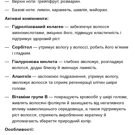
Верхні ноти: грейпфрут, розмарин.
Базові ноти: лимон, карамель, шавлія, майоран.
Активні компоненти:
Гідролізований колаген
— забезпечує волосся
амінокислотами, зміцнює його, підвищує еластичність і
підтримує здоровий ріст.
Сорбітол
— утримує вологу у волоссі, робить його м’яким
і гладким.
Гіалуронова кислота
— глибоко зволожує, розгладжує
волосся, додає блиску й зменшує ламкість.
Алантоїн
— заспокоює подразнення, утримує вологу,
зволожує волосся та сприяє регенерації клітин шкіри
голови.
Вітаміни групи B
— покращують кровообіг у шкірі голови,
живлять волосяні фолікули й захищають від негативного
впливу навколишнього середовища, а також підтримують
ріст волосся, сприяють виробленню кератину й
допомагають зберегти природний колір.
Особливості: