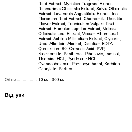
Root Extract, Myristica Fragrans Extract,
Rosmarinus Officinalis Extract, Salvia Officinalis
Extract, Lavandula Angustifolia Extract, Iris
Florentina Root Extract, Chamomilla Recutita
Flower Extract, Foeniculum Vulgare Fruit
Extract, Humulus Lupulus Extract, Melissa
Officinalis Leaf Extract, Viscum Album Leaf
Extract, Achilea Millefolium Extract, Glycerin,
Urea, Allantoin, Alcohol, Disodium EDTA,
Quaternium-80, Carnosic Acid, PVP,
Niacinamide, Panthenol, Riboflavin, Inositol,
Thiamine HCL, Pyridoxine HCL,
Cyanocobalamin, Phenoxyethanol, Sorbitan
Caprylate, Parfum.
Обʼєм
10 мл, 300 мл
Відгуки