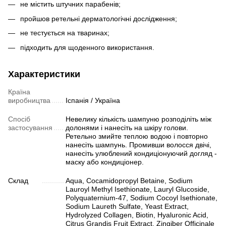
не містить штучних парабенів;
пройшов ретельні дерматологічні дослідження;
не тестується на тваринах;
підходить для щоденного використання.
Характеристики
Країна
виробництва
Іспанія / Україна
Спосіб
Невелику кількість шампуню розподіліть між
застосування
долонями і нанесіть на шкіру голови.
Ретельно змийте теплою водою і повторно
нанесіть шампунь. Промивши волосся двічі,
нанесіть улюблений кондиціонуючий догляд -
маску або кондиціонер.
Склад
Aqua, Cocamidopropyl Betaine, Sodium
Lauroyl Methyl Isethionate, Lauryl Glucoside,
Polyquaternium-47, Sodium Cocoyl Isethionate,
Sodium Laureth Sulfate, Yeast Extract,
Hydrolyzed Collagen, Biotin, Hyaluronic Acid,
Citrus Grandis Fruit Extract, Zingiber Officinale