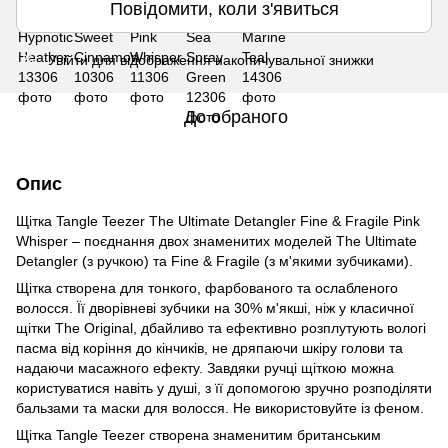
Повідомити, коли з'явиться
Увійти
для відображення накопичувальної знижки
%
До обраного
Опис
Щітка Tangle Teezer The Ultimate Detangler Fine & Fragile Pink
Whisper – поєднання двох знаменитих моделей The Ultimate
Detangler (з ручкою) та Fine & Fragile (з м'якими зубчиками).
Щітка створена для тонкого, фарбованого та ослабленого
волосся. Її дворівневі зубчики на 30% м'якші, ніж у класичної
щітки The Original, дбайливо та ефективно розплутують вологі
пасма від коріння до кінчиків, не дряпаючи шкіру голови та
надаючи масажного ефекту. Завдяки ручці щіткою можна
користуватися навіть у душі, з її допомогою зручно розподіляти
бальзами та маски для волосся. Не використовуйте із феном.
Щітка Tangle Teezer створена знаменитим британським