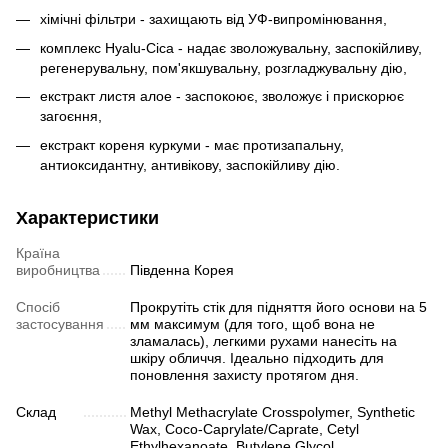
хімічні фільтри - захищають від УФ-випромінювання,
комплекс Hyalu-Cica - надає зволожувальну, заспокійливу,
регенерувальну, пом'якшувальну, розгладжувальну дію,
екстракт листя алое - заспокоює, зволожує і прискорює
загоєння,
екстракт кореня куркуми - має протизапальну,
антиоксидантну, антивікову, заспокійливу дію.
Характеристики
Країна
виробництва
Південна Корея
Спосіб
Прокрутіть стік для підняття його основи на 5
застосування
мм максимум (для того, щоб вона не
зламалась), легкими рухами нанесіть на
шкіру обличчя. Ідеально підходить для
поновлення захисту протягом дня.
Склад
Methyl Methacrylate Crosspolymer, Synthetic
Wax, Coco-Caprylate/Caprate, Cetyl
Ethylhexanoate, Butylene Glycol