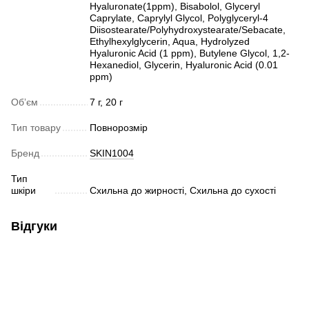
Hyaluronate(1ppm), Bisabolol, Glyceryl
Caprylate, Caprylyl Glycol, Polyglyceryl-4
Diisostearate/Polyhydroxystearate/Sebacate,
Ethylhexylglycerin, Aqua, Hydrolyzed
Hyaluronic Acid (1 ppm), Butylene Glycol, 1,2-
Hexanediol, Glycerin, Hyaluronic Acid (0.01
ppm)
Обʼєм
7 г, 20 г
Тип товару
Повнорозмір
Бренд
SKIN1004
Тип
шкіри
Схильна до жирності, Схильна до сухості
Відгуки