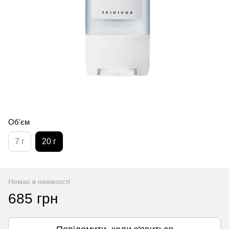
Обʼєм
7 г
20 г
Немає в наявності
685 грн