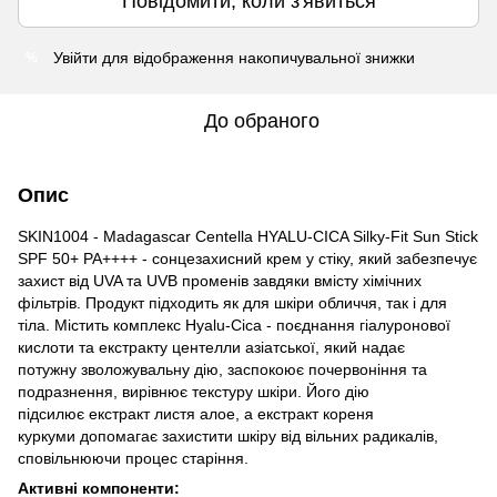
Повідомити, коли з'явиться
Увійти
для відображення накопичувальної знижки
%
До обраного
Опис
SKIN1004 - Madagascar Centella HYALU-CICA Silky-Fit Sun Stick
SPF 50+ PA++++ - сонцезахисний крем у стіку, який забезпечує
захист від UVA та UVB променів завдяки вмісту хімічних
фільтрів. Продукт підходить як для шкіри обличчя, так і для
тіла. Містить комплекс Hyalu-Cica - поєднання гіалуронової
кислоти та екстракту центелли азіатської, який надає
потужну зволожувальну дію, заспокоює почервоніння та
подразнення, вирівнює текстуру шкіри. Його дію
підсилює екстракт листя алое, а екстракт кореня
куркуми допомагає захистити шкіру від вільних радикалів,
сповільнюючи процес старіння.
Активні компоненти: