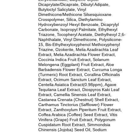
Dicaprylate/Dicaprate, Dibutyl Adipate,
Butyloctyl Salicylate, Vinyl
Dimethicone/Methicone Silsesquioxane
Crosspolymer, Silica, Diethylamino
Hydroxybenzoyl Hexyl Benzoate, Dicaprylyl
Carbonate, Isopropyl Palmitate, Ethylhexyl
Triazone, Tocopheryl Acetate, Diethylhexyl 2,6-
Naphthalate, Vinyl Dimethicone, Polysilicone-
15, Bis-Ethylhexyloxyphenol Methoxyphenyl
Triazine, Ozokerite, Melia Azadirachta Leaf
Extract, Melia Azadirachta Flower Extract,
Coccinia Indica Fruit Extract, Solanum
Melongena (Eggplant) Fruit Extract, Aloe
Barbadensis Flower Extract, Curcuma Longa
(Turmeric) Root Extract, Corallina Officinalis
Extract, Ocimum Sanctum Leaf Extract,
Centella Asiatica Extract(0.98ppm), Agave
Tequilana Leaf Extract, Diospyros Kaki Leaf
Extract, Camellia Sinensis Leaf Extract,
Castanea Crenata (Chestnut) Shell Extract,
Carthamus Tinctorius (Safflower) Flower
Extract, Zanthoxylum Piperitum Fruit Extract,
Coffea Arabica (Coffee) Seed Extract, Vitis
Vinifera (Grape) Fruit Extract, Polygonum
Cuspidatum Root Extract, Simmondsia
Chinensis (Jojoba) Seed Oil, Sodium