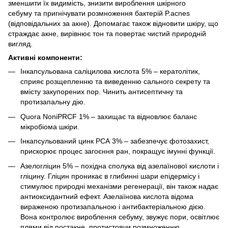
зменшити їх видимість, знизити вироблення шкірного
себуму та пригнічувати розмноження бактерій P.acnes
(відповідальних за акне). Допомагає також відновити шкіру, що
страждає акне, вирівнює тон та повертає чистий природній
вигляд.
Активні компоненти:
Інкапсульована саліцилова кислота 5% – кератолітик,
сприяє розщепленню та виведенню сального секрету та
вмісту закупорених пор. Чинить антисептичну та
протизапальну дію.
Quora NoniPRCF 1% – захищає та відновлює баланс
мікробіома шкіри.
Інкапсульований цинк РСА 3% – забезпечує фотозахист,
прискорює процес загоєння ран, покращує імунні функції.
Азелогліцин 5% – похідна сполука від азелаїнової кислоти і
гліцину. Гліцин проникає в глибинні шари епідермісу і
стимулює природні механізми регенерації, він також надає
антиоксидантний ефект. Азелаїнова кислота відома
вираженою протизапальною і антибактеріальною дією.
Вона контролює вироблення себуму, звужує пори, освітлює
плями від постакне, протистоячи розмноженню