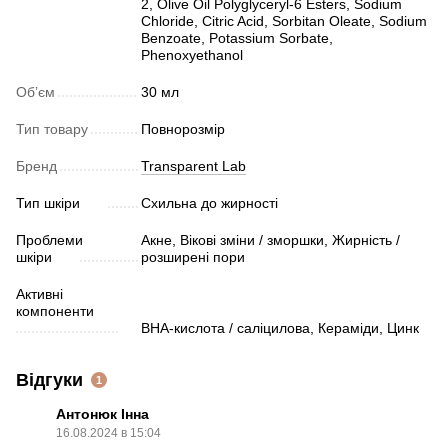
2, Olive Oil Polyglyceryl-6 Esters, Sodium
Chloride, Citric Acid, Sorbitan Oleate, Sodium
Benzoate, Potassium Sorbate,
Phenoxyethanol
Обʼєм
30 мл
Тип товару
Повнорозмір
Бренд
Transparent Lab
Тип шкіри
Схильна до жирності
Проблеми
Акне, Вікові зміни / зморшки, Жирність /
шкіри
розширені пори
Активні
компоненти
ВHA-кислота / саліцилова, Кераміди, Цинк
Відгуки
1
Антонюк Інна
16.08.2024 в 15:04