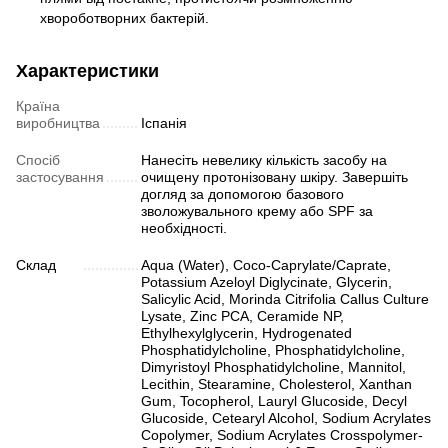
хвороботворних бактерій.
Характеристики
Країна
виробництва
Іспанія
Спосіб
Нанесіть невелику кількість засобу на
застосування
очищену протонізовану шкіру. Завершіть
догляд за допомогою базового
зволожувального крему або SPF за
необхідності.
Склад
Aqua (Water), Coco-Caprylate/Caprate,
Potassium Azeloyl Diglycinate, Glycerin,
Salicylic Acid, Morinda Citrifolia Callus Culture
Lysate, Zinc PCA, Ceramide NP,
Ethylhexylglycerin, Hydrogenated
Phosphatidylcholine, Phosphatidylcholine,
Dimyristoyl Phosphatidylcholine, Mannitol,
Lecithin, Stearamine, Cholesterol, Xanthan
Gum, Tocopherol, Lauryl Glucoside, Decyl
Glucoside, Cetearyl Alcohol, Sodium Acrylates
Copolymer, Sodium Acrylates Crosspolymer-