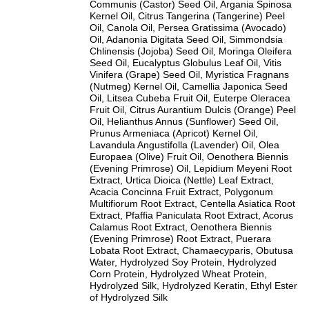
Communis (Castor) Seed Oil, Argania Spinosa
Kernel Oil, Citrus Tangerina (Tangerine) Peel
Oil, Canola Oil, Persea Gratissima (Avocado)
Oil, Adanonia Digitata Seed Oil, Simmondsia
Chlinensis (Jojoba) Seed Oil, Moringa Oleifera
Seed Oil, Eucalyptus Globulus Leaf Oil, Vitis
Vinifera (Grape) Seed Oil, Myristica Fragnans
(Nutmeg) Kernel Oil, Camellia Japonica Seed
Oil, Litsea Cubeba Fruit Oil, Euterpe Oleracea
Fruit Oil, Citrus Aurantium Dulcis (Orange) Peel
Oil, Helianthus Annus (Sunflower) Seed Oil,
Prunus Armeniaca (Apricot) Kernel Oil,
Lavandula Angustifolla (Lavender) Oil, Olea
Europaea (Olive) Fruit Oil, Oenothera Biennis
(Evening Primrose) Oil, Lepidium Meyeni Root
Extract, Urtica Dioica (Nettle) Leaf Extract,
Acacia Concinna Fruit Extract, Polygonum
Multifiorum Root Extract, Centella Asiatica Root
Extract, Pfaffia Paniculata Root Extract, Acorus
Calamus Root Extract, Oenothera Biennis
(Evening Primrose) Root Extract, Puerara
Lobata Root Extract, Chamaecyparis, Obutusa
Water, Hydrolyzed Soy Protein, Hydrolyzed
Corn Protein, Hydrolyzed Wheat Protein,
Hydrolyzed Silk, Hydrolyzed Keratin, Ethyl Ester
of Hydrolyzed Silk