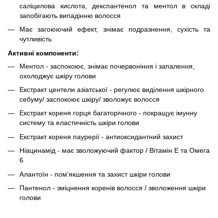
саліцилова кислота, декспантенол та ментол в складі
запобігають випадінню волосся
Має загоюючий ефект, знімає подразнення, сухість та
чутливість
Активні компоненти:
Ментол - заспокоює, знімає почервоніння і запалення,
охолоджує шкіру голови
Екстракт центели азіатської - регулює виділення шкірного
себуму/ заспокоює шкіру/ зволожує волосся
Екстракт кореня горця багаторічного - покращує імунну
систему та еластичність шкіри голови
Екстракт кореня паурерії - антиоксидантний захист
Ніацинамід - має зволожуючий фактор / Вітамін Е та Омега
6
Алантоїн - пом'якшення та захист шкіри голови
Пантенол - зміцнення коренів волосся / зволоження шкіри
голови