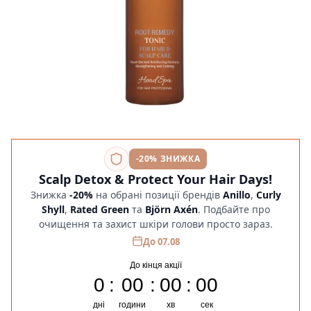
-20% ЗНИЖКА
Scalp Detox & Protect Your Hair Days!
Знижка
-20%
на обрані позиції брендів
Anillo
,
Curly
Shyll
,
Rated Green
та
Björn Axén
. Подбайте про
очищення та захист шкіри голови просто зараз.
До 07.08
До кінця акції
0
00
00
00
дні
години
хв
сек