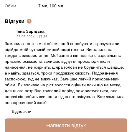
Обʼєм
7 мл, 100 мл
Відгуки
1
Інна Заріцька
25.03.2024 в 17:36
Замовила тонік в міні обʼємі, щоб спробувати і зрозуміти чи
підійде моїй чутливій жирній шкірі голови. Вистачило на
тиждень використання. Мої запити він повністю задовільняє -
приємно освіжає та залишає відчуття прохолоди після
нанесення, не жирнить, шкіра голови не брудниться швидше,
а навіть, здається, трохи продовжує свіжість. Подразнення
заспокоює, зуд не викликає. Залишає легкий прикореневий
обʼєм. Як впливає на ріст волосся оцінити поки що не можу,
для цього потрібно тривалий період покористуватися, але
наразі він робить все, що я від нього очікувала. Вже замовила
повнорозмірний засіб.
Відповісти
Написати відгук