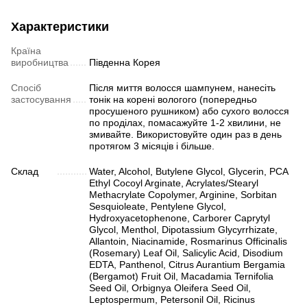
Характеристики
Країна
виробництва
Південна Корея
Спосіб
Після миття волосся шампунем, нанесіть
застосування
тонік на корені вологого (попередньо
просушеного рушником) або сухого волосся
по проділах, помасажуйте 1-2 хвилини, не
змивайте. Використовуйте один раз в день
протягом 3 місяців і більше.
Склад
Water, Alcohol, Butylene Glycol, Glycerin, PCA
Ethyl Cocoyl Arginate, Acrylates/Stearyl
Methacrylate Copolymer, Arginine, Sorbitan
Sesquioleate, Pentylene Glycol,
Hydroxyacetophenone, Carborer Caprytyl
Glycol, Menthol, Dipotassium Glycyrrhizate,
Allantoin, Niacinamide, Rosmarinus Officinalis
(Rosemary) Leaf Oil, Salicylic Acid, Disodium
EDTA, Panthenol, Citrus Aurantium Bergamia
(Bergamot) Fruit Oil, Macadamia Ternifolia
Seed Oil, Orbignya Oleifera Seed Oil,
Leptospermum, Petersonil Oil, Ricinus