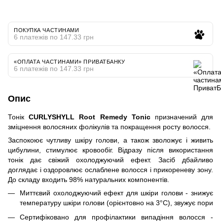
ПОКУПКА ЧАСТИНАМИ
6 платежів по 147.33 грн
«ОПЛАТА ЧАСТИНАМИ» ПРИВАТБАНКУ
6 платежів по 147.33 грн
Опис
Тонік
CURLYSHYLL Root Remedy Tonic
призначений для
зміцнення волосяних фолікулів та покращення росту волосся.
Заспокоює чутливу шкіру голови, а також зволожує і живить
цибулини, стимулює кровообіг. Відразу після використання
тонік дає свіжий охолоджуючий ефект. Засіб дбайливо
доглядає і оздоровлює ослаблене волосся і прикореневу зону.
До складу входить 98% натуральних компонентів.
Миттєвий охолоджуючий ефект для шкіри голови - знижує
температуру шкіри голови (орієнтовно на 3°C), звужує пори
Сертифіковано для профілактики випадіння волосся -