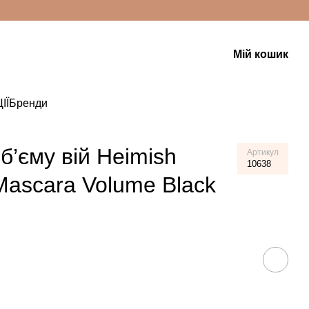
Мій кошик
ІЇ
Бренди
б’єму вій Heimish
Артикул
10638
Mascara Volume Black