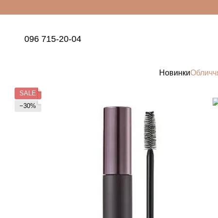
Перейти до основного контенту
096 715-20-04
Новинки
Обличч
SALE
−30%