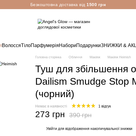
Безкоштовна доставка від
1500 грн
я
Волосся
Тіло
Парфумерія
Набори
Подарунки
ЗНИЖКИ & АКЦ
Головна сторінка
Обличчя
Макіяж
Макіяж Heimish
Туш для збільшення о
Dailism Smudge Stop 
(чорний)
Немає в наявності
1 відгук
273 грн
390 грн
Увійти
для відображення накопичувальної знижки
%