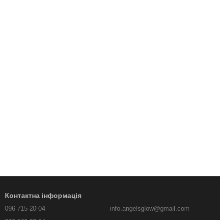
Контактна інформація
096 715-20-04
info.angelsglow@gmail.com