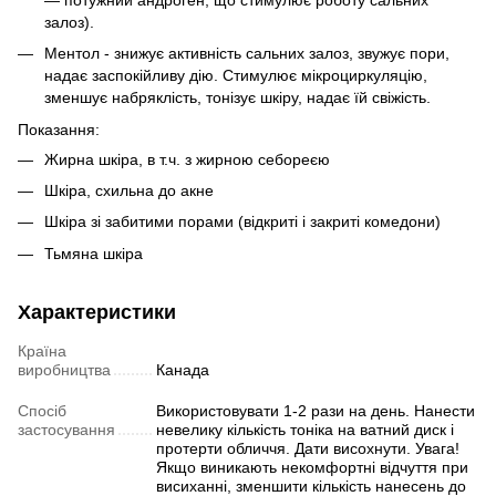
залоз).
Ментол - знижує активність сальних залоз, звужує пори,
надає заспокійливу дію. Стимулює мікроциркуляцію,
зменшує набряклість, тонізує шкіру, надає їй свіжість.
Показання:
Жирна шкіра, в т.ч. з жирною себореєю
Шкіра, схильна до акне
Шкіра зі забитими порами (відкриті і закриті комедони)
Тьмяна шкіра
Характеристики
Країна
виробництва
Канада
Спосіб
Використовувати 1-2 рази на день. Нанести
застосування
невелику кількість тоніка на ватний диск і
протерти обличчя. Дати висохнути. Увага!
Якщо виникають некомфортні відчуття при
висиханні, зменшити кількість нанесень до