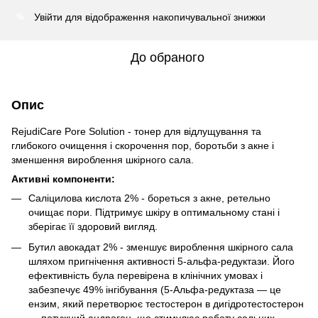
Увійти
для відображення накопичувальної знижки
%
До обраного
Опис
RejudiCare Pore Solution - тонер для відлущування та
глибокого очищення і скорочення пор, боротьби з акне і
зменшення вироблення шкірного сала.
Активні компоненти:
Саліцилова кислота 2% - бореться з акне, ретельно
очищає пори. Підтримує шкіру в оптимальному стані і
зберігає її здоровий вигляд.
Бутил авокадат 2% - зменшує вироблення шкірного сала
шляхом пригнічення активності 5-альфа-редуктази. Його
ефективність була перевірена в клінічних умовах і
забезпечує 49% інгібування (5-Альфа-редуктаза — це
ензим, який перетворює тестостерон в дигідротестостерон
— потужний андроген, що стимулює роботу сальних