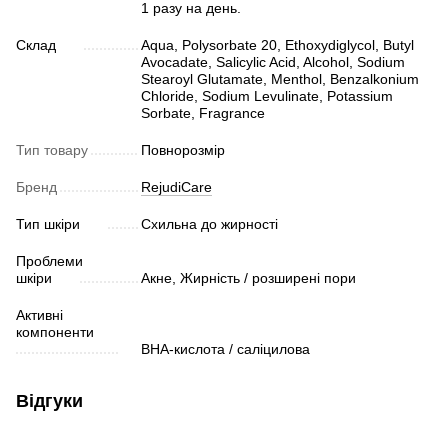
1 разу на день.
Склад
Aqua, Polysorbate 20, Ethoxydiglycol, Butyl
Avocadate, Salicylic Acid, Alcohol, Sodium
Stearoyl Glutamate, Menthol, Benzalkonium
Chloride, Sodium Levulinate, Potassium
Sorbate, Fragrance
Тип товару
Повнорозмір
Бренд
RejudiCare
Тип шкіри
Схильна до жирності
Проблеми
шкіри
Акне, Жирність / розширені пори
Активні
компоненти
ВHA-кислота / саліцилова
Відгуки