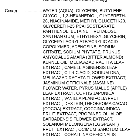
Склад
WATER (AQUA), GLYCERIN, BUTYLENE
GLYCOL, 1,2-HEXANEDIOL, GLYCERETH-
26, NIACINAMIDE, METHYL GLUCETH-20,
GLYCERETH-25 PCA ISOSTEARATE,
PANTHENOL, BETAINE, TREHALOSE,
XANTHAN GUM, ETHYLHEXYLGLYCERIN,
GLYCERYL ACRYLATE/ACRYLIC ACID
COPOLYMER, ADENOSINE, SODIUM
CITRATE, SODIUM PHYTATE, PRUNUS
AMYGDALUS AMARA (BITTER ALMOND)
KERNEL OIL, MELIA AZADIRACHTA LEAF
EXTRACT, CAMELLIA SINENSIS LEAF
EXTRACT, CITRIC ACID, SODIUM DNA,
MELIA AZADIRACHTA FLOWER EXTRACT,
JASMINUM OFFICINALE (JASMINE)
FLOWER WATER, PYRUS MALUS (APPLE)
LEAF EXTRACT, COPTIS JAPONICA
EXTRACT, VANILLA PLANIFOLIA FRUIT
EXTRACT, DEXTRIN,THEOBROMA CACAO
(COCOA) EXTRACT, COCCINIA INDICA
FRUIT EXTRACT, PROPANEDIOL, ALOE
BARBADENSIS FLOWER EXTRACT,
SOLANUM MELONGENA (EGGPLANT)
FRUIT EXTRACT, OCIMUM SANCTUM LEAF
EXTRACT, CORALLINA OFFICINALIS