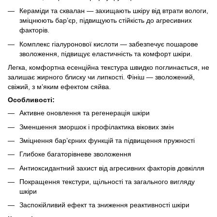
Кераміди та сквалан — захищають шкіру від втрати вологи,
зміцнюють барʼєр, підвищують стійкість до агресивних
факторів.
Комплекс гіалуронової кислоти — забезпечує пошарове
зволоження, підвищує еластичність та комфорт шкіри.
Легка, комфортна есенційна текстура швидко поглинається, не
залишає жирного блиску чи липкості. Фініш — зволожений,
свіжий, з мʼяким ефектом сяйва.
Особливості:
Активне оновлення та регенерація шкіри
Зменшення зморшок і профілактика вікових змін
Зміцнення барʼєрних функцій та підвищення пружності
Глибоке багаторівневе зволоження
Антиоксидантний захист від агресивних факторів довкілля
Покращення текстури, щільності та загального вигляду
шкіри
Заспокійливий ефект та зниження реактивності шкіри