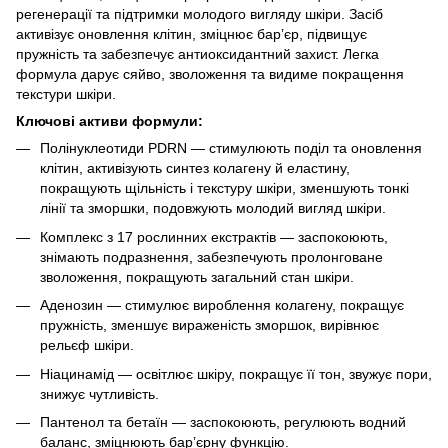
регенерації та підтримки молодого вигляду шкіри. Засіб
активізує оновлення клітин, зміцнює барʼєр, підвищує
пружність та забезпечує антиоксидантний захист. Легка
формула дарує сяйво, зволоження та видиме покращення
текстури шкіри.
Ключові активи формули:
Полінуклеотиди PDRN — стимулюють поділ та оновлення
клітин, активізують синтез колагену й еластину,
покращують щільність і текстуру шкіри, зменшують тонкі
лінії та зморшки, подовжують молодий вигляд шкіри.
Комплекс з 17 рослинних екстрактів — заспокоюють,
знімають подразнення, забезпечують пролонговане
зволоження, покращують загальний стан шкіри.
Аденозин — стимулює вироблення колагену, покращує
пружність, зменшує вираженість зморшок, вирівнює
рельєф шкіри.
Ніацинамід — освітлює шкіру, покращує її тон, звужує пори,
знижує чутливість.
Пантенол та бетаїн — заспокоюють, регулюють водний
баланс, зміцнюють барʼєрну функцію.