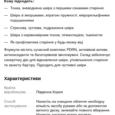
Кому підходить:
Тонка, зневоднена шкіра з першими ознаками старіння
Шкіра зі зморшками, втратою пружності, мікрорельєфними
порушеннями
Стресова, чутлива, подразнена шкіра
Шкіра з нерівномірним тоном, пігментацією, тьмяністю
Як профілактика старіння у будь-якому віці
Формула містить сучасний комплекс PDRN, антивікові активи,
антиоксиданти та багаторівневі зволожувачі. Склад забезпечує
синергічну дію для відновлення шкіри, уповільнення старіння
та захисту барʼєру. Підходить для чутливої шкіри.
Характеристики
Країна
виробництва
Південна Корея
Спосіб
Нанесіть на очищене обличчя необхідну
застосування
кількість засобу руками або за допомогою
ватного диску, зачекайте повного вбирання.
Нанесіть наступні етапи догляду.