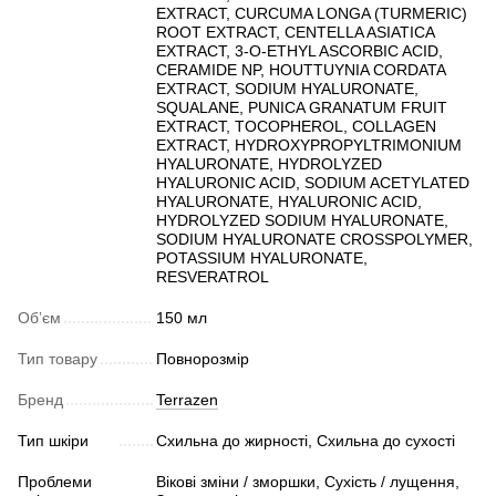
EXTRACT, CURCUMA LONGA (TURMERIC)
ROOT EXTRACT, CENTELLA ASIATICA
EXTRACT, 3-O-ETHYL ASCORBIC ACID,
CERAMIDE NP, HOUTTUYNIA CORDATA
EXTRACT, SODIUM HYALURONATE,
SQUALANE, PUNICA GRANATUM FRUIT
EXTRACT, TOCOPHEROL, COLLAGEN
EXTRACT, HYDROXYPROPYLTRIMONIUM
HYALURONATE, HYDROLYZED
HYALURONIC ACID, SODIUM ACETYLATED
HYALURONATE, HYALURONIC ACID,
HYDROLYZED SODIUM HYALURONATE,
SODIUM HYALURONATE CROSSPOLYMER,
POTASSIUM HYALURONATE,
RESVERATROL
Обʼєм
150 мл
Тип товару
Повнорозмір
Бренд
Terrazen
Тип шкіри
Схильна до жирності, Схильна до сухості
Проблеми
Вікові зміни / зморшки, Сухість / лущення,