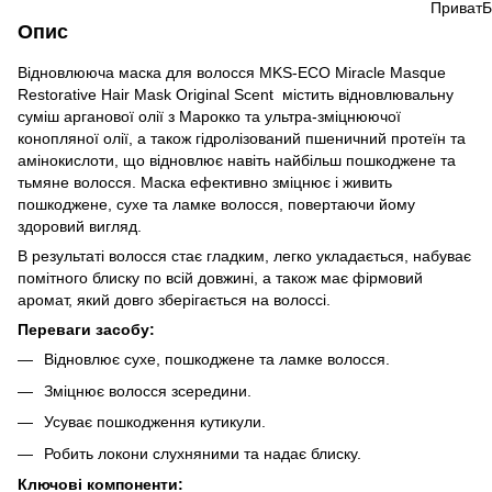
Опис
Відновлююча маска для волосся MKS-ECO Miracle Masque
Restorative Hair Mask Original Scent містить відновлювальну
суміш арганової олії з Марокко та ультра-зміцнюючої
конопляної олії, а також гідролізований пшеничний протеїн та
амінокислоти, що відновлює навіть найбільш пошкоджене та
тьмяне волосся. Маска ефективно зміцнює і живить
пошкоджене, сухе та ламке волосся, повертаючи йому
здоровий вигляд.
В результаті волосся стає гладким, легко укладається, набуває
помітного блиску по всій довжині, а також має фірмовий
аромат, який довго зберігається на волоссі.
Переваги засобу:
Відновлює сухе, пошкоджене та ламке волосся.
Зміцнює волосся зсередини.
Усуває пошкодження кутикули.
Робить локони слухняними та надає блиску.
Ключові компоненти: