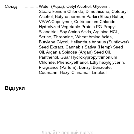
Склад
Water (Aqua), Cetyl Alcohol, Glycerin,
Stearalkonium Chloride, Dimethicone, Cetearyl
Alcohol, Butyrospermum Parkii (Shea) Butter,
VP/VA Copolymer, Cetrimonium Chloride,
Hydrolyzed Vegetable Protein PG-Propyl
Silanetriol, Soy Amino Acids, Arginine HCL,
Serine, Threonine, Wheat Amino Acids,
Butylene Glycol, Helianthus Annuus (Sunflower)
Seed Extract, Cannabis Sativa (Hemp) Seed
Oil, Argania Spinosa (Argan) Seed Oil,
Panthenol, Guar Hydroxypropyltrimonium
Chloride, Phenoxyethanol, Ethylhexylglycerin,
Fragrance (Parfum), Benzyl Benzoate,
Coumarin, Hexyl Cinnamal, Linalool
Відгуки
Додайте перший відгук