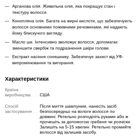
Арганова олія. Живильна олія, яка покращує стан і
текстуру волосся.
Конопляна олія. Багата на жирні кислоти, що забезпечують
волосся основними поживними речовинами, які надають
йому блискучого вигляду.
Масло ши. Інтенсивно зволожує волосся, допомагає
зменшити свербіж та подразнення шкіри голови.
Екстракт насіння соняшнику. Забезпечує захист від УФ-
випромінювання та вигорання.
Характеристики
Країна
виробництва
США
Спосіб
Після миття шампунем, нанесіть засіб
застосування
безпосередньо на вологе волосся по
довжині. Ретельно розподіліть руками або ж
прочешіть за допомогою гребеня чи розчіски.
Залишіть на 5-15 хвилин. Ретельно промийте
волосся від залишків засобу.