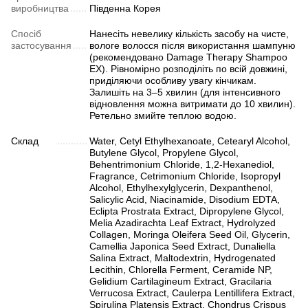
виробництва
Південна Корея
Спосіб
Нанесіть невелику кількість засобу на чисте,
застосування
вологе волосся після використання шампуню
(рекомендовано Damage Therapy Shampoo
EX). Рівномірно розподіліть по всій довжині,
приділяючи особливу увагу кінчикам.
Залишіть на 3–5 хвилин (для інтенсивного
відновлення можна витримати до 10 хвилин).
Ретельно змийте теплою водою.
Склад
Water, Cetyl Ethylhexanoate, Cetearyl Alcohol,
Butylene Glycol, Propylene Glycol,
Behentrimonium Chloride, 1,2-Hexanediol,
Fragrance, Cetrimonium Chloride, Isopropyl
Alcohol, Ethylhexylglycerin, Dexpanthenol,
Salicylic Acid, Niacinamide, Disodium EDTA,
Eclipta Prostrata Extract, Dipropylene Glycol,
Melia Azadirachta Leaf Extract, Hydrolyzed
Collagen, Moringa Oleifera Seed Oil, Glycerin,
Camellia Japonica Seed Extract, Dunaliella
Salina Extract, Maltodextrin, Hydrogenated
Lecithin, Chlorella Ferment, Ceramide NP,
Gelidium Cartilagineum Extract, Gracilaria
Verrucosa Extract, Caulerpa Lentillifera Extract,
Spirulina Platensis Extract, Chondrus Crispus