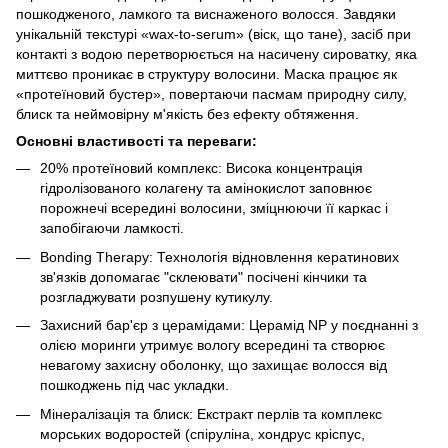
пошкодженого, ламкого та виснаженого волосся. Завдяки
унікальній текстурі «wax-to-serum» (віск, що тане), засіб при
контакті з водою перетворюється на насичену сироватку, яка
миттєво проникає в структуру волосини. Маска працює як
«протеїновий бустер», повертаючи пасмам природну силу,
блиск та неймовірну м'якість без ефекту обтяження.
Основні властивості та переваги:
20% протеїновий комплекс: Висока концентрація
гідролізованого колагену та амінокислот заповнює
порожнечі всередині волосини, зміцнюючи її каркас і
запобігаючи ламкості.
Bonding Therapy: Технологія відновлення кератинових
зв'язків допомагає "склеювати" посічені кінчики та
розгладжувати розпушену кутикулу.
Захисний бар'єр з церамідами: Церамід NP у поєднанні з
олією моринги утримує вологу всередині та створює
невагому захисну оболонку, що захищає волосся від
пошкоджень під час укладки.
Мінералізація та блиск: Екстракт перлів та комплекс
морських водоростей (спіруліна, хондрус кріспус,