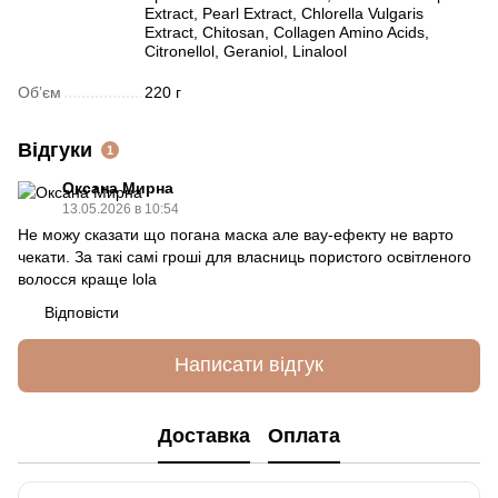
Extract, Pearl Extract, Chlorella Vulgaris
Extract, Chitosan, Collagen Amino Acids,
Citronellol, Geraniol, Linalool
Обʼєм
220 г
Відгуки
1
Оксана Мирна
13.05.2026 в 10:54
Не можу сказати що погана маска але вау-ефекту не варто
чекати. За такі самі гроші для власниць пористого освітленого
волосся краще lola
Відповісти
Написати відгук
Доставка
Оплата