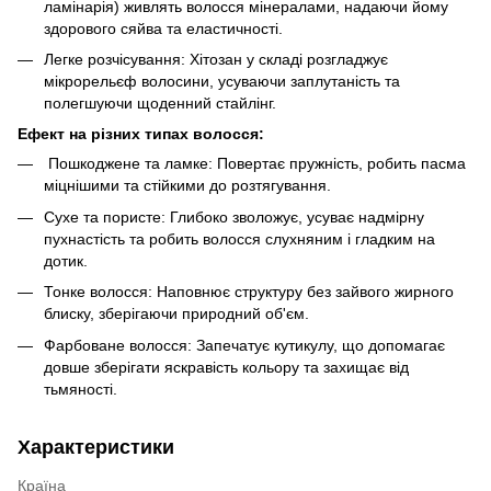
ламінарія) живлять волосся мінералами, надаючи йому
здорового сяйва та еластичності.
Легке розчісування: Хітозан у складі розгладжує
мікрорельєф волосини, усуваючи заплутаність та
полегшуючи щоденний стайлінг.
Ефект на різних типах волосся:
Пошкоджене та ламке: Повертає пружність, робить пасма
міцнішими та стійкими до розтягування.
Сухе та пористе: Глибоко зволожує, усуває надмірну
пухнастість та робить волосся слухняним і гладким на
дотик.
Тонке волосся: Наповнює структуру без зайвого жирного
блиску, зберігаючи природний об'єм.
Фарбоване волосся: Запечатує кутикулу, що допомагає
довше зберігати яскравість кольору та захищає від
тьмяності.
Характеристики
Країна