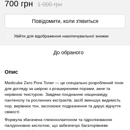
700 грн
1 000 грн
Повідомити, коли з'явиться
Увійти
для відображення накопичувальної знижки
%
До обраного
Опис
Medicube Zero Pore Toner — це спеціально розроблений тонік
для догляду за шкірою з розширеними порами, акне та
нерівною текстурою. Завдяки поєднанню ніацинаміду,
пантенолу та рослинних екстрактів, засіб зменшує видимість
пор, вирівнює тон, заспокоює подразнення та дарує відчуття
свіжості.
Формула збагачена глюконолактоном та гідролізованою
гіалуроновою кислотою, що забезпечує багаторівневе