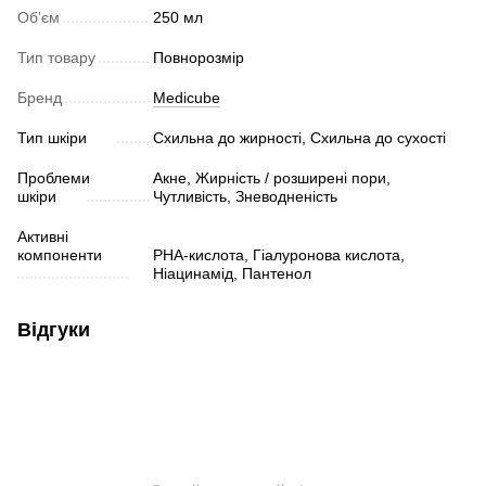
Обʼєм
250 мл
Тип товару
Повнорозмір
Бренд
Medicube
Тип шкіри
Схильна до жирності, Схильна до сухості
Проблеми
Акне, Жирність / розширені пори,
шкіри
Чутливість, Зневодненість
Активні
компоненти
PHA-кислота, Гіалуронова кислота,
Ніацинамід, Пантенол
Відгуки