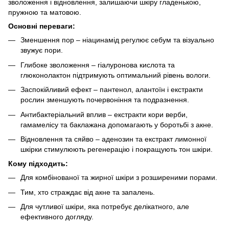
зволоження і відновлення, залишаючи шкіру гладенькою,
пружною та матовою.
Основні переваги:
Зменшення пор – ніацинамід регулює себум та візуально
звужує пори.
Глибоке зволоження – гіалуронова кислота та
глюконолактон підтримують оптимальний рівень вологи.
Заспокійливий ефект – пантенол, алантоїн і екстракти
рослин зменшують почервоніння та подразнення.
Антибактеріальний вплив – екстракти кори верби,
гамамелісу та баклажана допомагають у боротьбі з акне.
Відновлення та сяйво – аденозин та екстракт лимонної
шкірки стимулюють регенерацію і покращують тон шкіри.
Кому підходить:
Для комбінованої та жирної шкіри з розширеними порами.
Тим, хто страждає від акне та запалень.
Для чутливої шкіри, яка потребує делікатного, але
ефективного догляду.