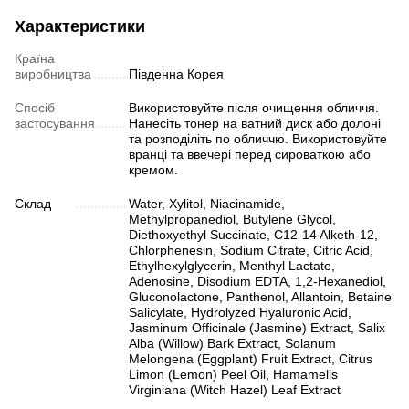
Характеристики
Країна
виробництва
Південна Корея
Спосіб
Використовуйте після очищення обличчя.
застосування
Нанесіть тонер на ватний диск або долоні
та розподіліть по обличчю. Використовуйте
вранці та ввечері перед сироваткою або
кремом.
Склад
Water, Xylitol, Niacinamide,
Methylpropanediol, Butylene Glycol,
Diethoxyethyl Succinate, C12-14 Alketh-12,
Chlorphenesin, Sodium Citrate, Citric Acid,
Ethylhexylglycerin, Menthyl Lactate,
Adenosine, Disodium EDTA, 1,2-Hexanediol,
Gluconolactone, Panthenol, Allantoin, Betaine
Salicylate, Hydrolyzed Hyaluronic Acid,
Jasminum Officinale (Jasmine) Extract, Salix
Alba (Willow) Bark Extract, Solanum
Melongena (Eggplant) Fruit Extract, Citrus
Limon (Lemon) Peel Oil, Hamamelis
Virginiana (Witch Hazel) Leaf Extract