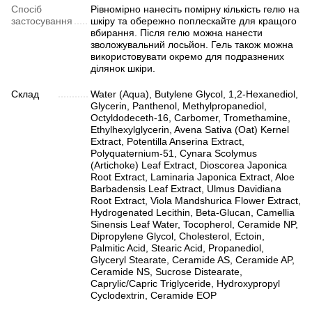
Спосіб
Рівномірно нанесіть помірну кількість гелю на
застосування
шкіру та обережно поплескайте для кращого
вбирання. Після гелю можна нанести
зволожувальний лосьйон. Гель також можна
використовувати окремо для подразнених
ділянок шкіри.
Склад
Water (Aqua), Butylene Glycol, 1,2-Hexanediol,
Glycerin, Panthenol, Methylpropanediol,
Octyldodeceth-16, Carbomer, Tromethamine,
Ethylhexylglycerin, Avena Sativa (Oat) Kernel
Extract, Potentilla Anserina Extract,
Polyquaternium-51, Cynara Scolymus
(Artichoke) Leaf Extract, Dioscorea Japonica
Root Extract, Laminaria Japonica Extract, Aloe
Barbadensis Leaf Extract, Ulmus Davidiana
Root Extract, Viola Mandshurica Flower Extract,
Hydrogenated Lecithin, Beta-Glucan, Camellia
Sinensis Leaf Water, Tocopherol, Ceramide NP,
Dipropylene Glycol, Cholesterol, Ectoin,
Palmitic Acid, Stearic Acid, Propanediol,
Glyceryl Stearate, Ceramide AS, Ceramide AP,
Ceramide NS, Sucrose Distearate,
Caprylic/Capric Triglyceride, Hydroxypropyl
Cyclodextrin, Ceramide EOP