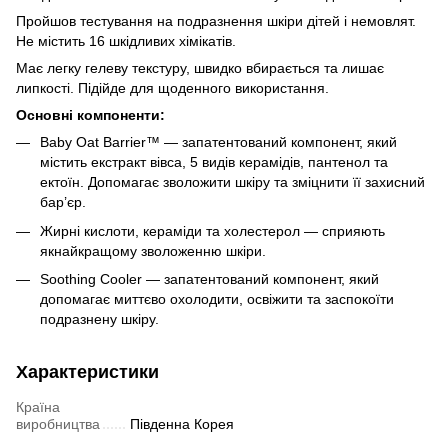
Пройшов тестування на подразнення шкіри дітей і немовлят.
Не містить 16 шкідливих хімікатів.
Має легку гелеву текстуру, швидко вбирається та лишає
липкості. Підійде для щоденного використання.
Основні компоненти:
Baby Oat Barrier™ — запатентований компонент, який
містить екстракт вівса, 5 видів керамідів, пантенол та
ектоїн. Допомагає зволожити шкіру та зміцнити її захисний
бар’єр.
Жирні кислоти, кераміди та холестерол — сприяють
якнайкращому зволоженню шкіри.
Soothing Cooler — запатентований компонент, який
допомагає миттєво охолодити, освіжити та заспокоїти
подразнену шкіру.
Характеристики
Країна
виробництва
Південна Корея