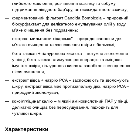
глибокого живлення, розчинення макіяжу та себуму,
підтримання ліпідного бар'єру, антиоксидантного захисту;
ферментований фільтрат Candida Bombicola – природний
біосурфактант для делікатного емульгування олій у воду,
м'яке очищення без подразнень;
екстракт мильнянки лікарської – природні сапоніни для
м'якого очищення та заспокоєння шкіри в бальзамі;
бета-глюкан + гіалуронова кислота – потужне зволоження
у пінці, бета-глюкан стимулює регенерацію та зміцнює
імунітет шкіри, гіалуронова кислота запобігає зневодненню
після очищення;
екстракт вівса + натрію PCA – заспокоюють та зволожують
шкіру, екстракт вівса має протизапальну дію, натрію PCA –
природний зволожувач;
кокоїлгліцинат калію – м'який амінокислотний ПАР у пінці,
делікатно очищає без пересушування, підходить для
чутливої шкіри.
Характеристики