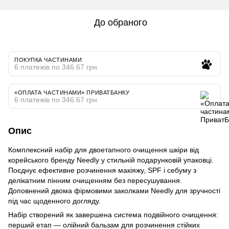
До обраного
ПОКУПКА ЧАСТИНАМИ
6 платежів по 346.67 грн
«ОПЛАТА ЧАСТИНАМИ» ПРИВАТБАНКУ
6 платежів по 346.67 грн
Опис
Комплексний набір для двоетапного очищення шкіри від
корейського бренду Needly у стильній подарунковій упаковці.
Поєднує ефективне розчинення макіяжу, SPF і себуму з
делікатним пінним очищенням без пересушування.
Доповнений двома фірмовими заколками Needly для зручності
під час щоденного догляду.
Набір створений як завершена система подвійного очищення:
перший етап — олійний бальзам для розчинення стійких