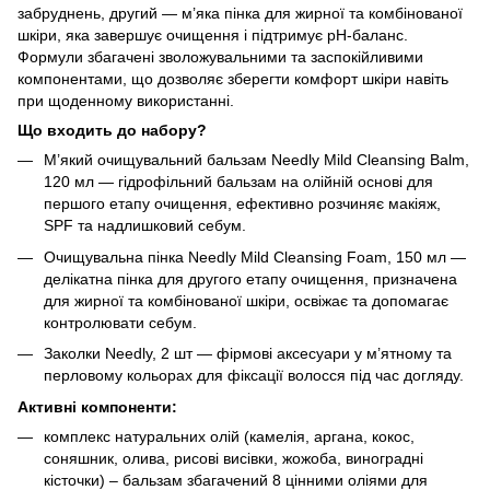
забруднень, другий — м’яка пінка для жирної та комбінованої
шкіри, яка завершує очищення і підтримує pH-баланс.
Формули збагачені зволожувальними та заспокійливими
компонентами, що дозволяє зберегти комфорт шкіри навіть
при щоденному використанні.
Що входить до набору?
М’який очищувальний бальзам Needly Mild Cleansing Balm,
120 мл — гідрофільний бальзам на олійній основі для
першого етапу очищення, ефективно розчиняє макіяж,
SPF та надлишковий себум.
Очищувальна пінка Needly Mild Cleansing Foam, 150 мл —
делікатна пінка для другого етапу очищення, призначена
для жирної та комбінованої шкіри, освіжає та допомагає
контролювати себум.
Заколки Needly, 2 шт — фірмові аксесуари у м’ятному та
перловому кольорах для фіксації волосся під час догляду.
Активні компоненти:
комплекс натуральних олій (камелія, аргана, кокос,
соняшник, олива, рисові висівки, жожоба, виноградні
кісточки) – бальзам збагачений 8 цінними оліями для