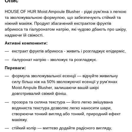
Опис
HOUSE OF HUR Moist Ampoule Blusher - рідкі рум'яна з легкою
та зволожувальною формулою, що забезпечують стійкий та
ніжний макіяж. Продукт збагачений екстрактом фруктів
абрикоса та гіалуронатом натрію, які чудово дбають про шкіру,
надаючи їй свіжості.
Активні компоненти:
екстракт фруктів абрикоса - живить і розгладжує епідерміс,
гіалуронат натрію - зволожує та розгладжує.
Переваги:
формула зволожувальної есенції — відчуйте живильну
силу більш ніж на 50% зволожуючої есенції у рум’янах
Moist Ampule Blusher, залишаючи вашій шкірі
довготривалий свіжий фініш.
прозора та скляна текстура — його легко змішувана
водяниста текстура дозволяє легко наносити шари,
створюючи тонкий вигляд або тонкий, природний ефект
макіяжу.
стійкий колір — миттєво додайте радісного вигляду,