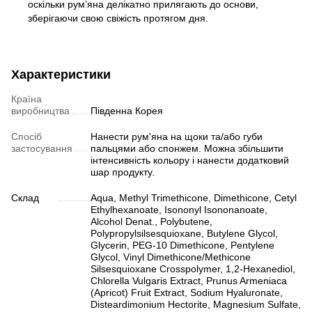
оскільки рум’яна делікатно прилягають до основи,
зберігаючи свою свіжість протягом дня.
Характеристики
Країна
виробництва
Південна Корея
Спосіб
Нанести рум'яна на щоки та/або губи
застосування
пальцями або спонжем. Можна збільшити
інтенсивність кольору і нанести додатковий
шар продукту.
Склад
Aqua, Methyl Trimethicone, Dimethicone, Cetyl
Ethylhexanoate, Isononyl Isononanoate,
Alcohol Denat., Polybutene,
Polypropylsilsesquioxane, Butylene Glycol,
Glycerin, PEG-10 Dimethicone, Pentylene
Glycol, Vinyl Dimethicone/Methicone
Silsesquioxane Crosspolymer, 1,2-Hexanediol,
Chlorella Vulgaris Extract, Prunus Armeniaca
(Apricot) Fruit Extract, Sodium Hyaluronate,
Disteardimonium Hectorite, Magnesium Sulfate,