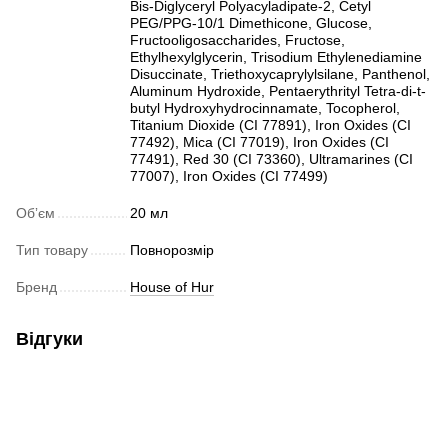
Bis-Diglyceryl Polyacyladipate-2, Cetyl
PEG/PPG-10/1 Dimethicone, Glucose,
Fructooligosaccharides, Fructose,
Ethylhexylglycerin, Trisodium Ethylenediamine
Disuccinate, Triethoxycaprylylsilane, Panthenol,
Aluminum Hydroxide, Pentaerythrityl Tetra-di-t-
butyl Hydroxyhydrocinnamate, Tocopherol,
Titanium Dioxide (CI 77891), Iron Oxides (CI
77492), Mica (CI 77019), Iron Oxides (CI
77491), Red 30 (CI 73360), Ultramarines (CI
77007), Iron Oxides (CI 77499)
Обʼєм
20 мл
Тип товару
Повнорозмір
Бренд
House of Hur
Відгуки