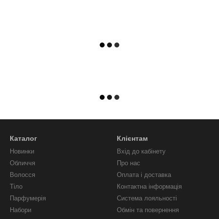
Каталог
Клієнтам
Новинки
Вхід до кабінету
Обличчя
Про нас
Волосся
Оплата і доставка
Тіло
Контактна інформація
Парфумерія
Система лояльності
Набори
Обмін та повернення