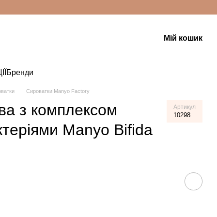
Мій кошик
ІЇ
Бренди
ватки
Сироватки Manyo Factory
ва з комплексом
Артикул
10298
теріями Manyo Bifida