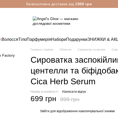
Безкоштовна доставка від
1500 грн
я
Волосся
Тіло
Парфумерія
Набори
Подарунки
ЗНИЖКИ & АКЦ
Головна сторінка
Обличчя
Сироватки та активи
Сиро
Сироватка заспокійли
центелли та біфідобак
Cica Herb Serum
Немає в наявності
Написати відгук
699 грн
999 грн
Увійти
для відображення накопичувальної знижки
%