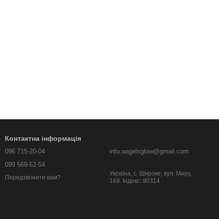
Контактна інформація
096 715-20-04
info.angelsglow@gmail.com
099 569-52-54
Україна, c. Широке, вул. Миру,
Передзвонити вам?
169. Індекс: 90314