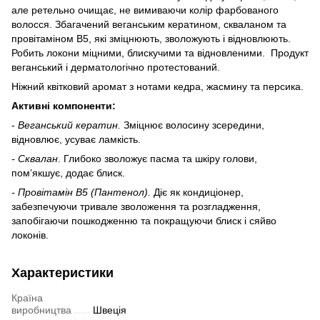
але ретельно очищає, не вимиваючи колір фарбованого
волосся. Збагачений веганським кератином, скваланом та
провітаміном B5, які зміцнюють, зволожують і відновлюють.
Робить локони міцними, блискучими та відновленими. Продукт
веганський і дерматологічно протестований.
Ніжний квітковий аромат з нотами кедра, жасмину та персика.
Активні компоненти:
-
Веганський кератин.
Зміцнює волосину зсередини,
відновлює, усуває ламкість.
- Сквалан
. Глибоко зволожує пасма та шкіру голови,
пом’якшує, додає блиск.
- Провітамін В5 (Пантенол).
Діє як кондиціонер,
забезпечуючи тривале зволоження та розгладження,
запобігаючи пошкодженню та покращуючи блиск і сяйво
локонів.
Характеристики
Країна
виробництва
Швеція