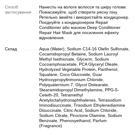
Спосіб
Нанесіть на вологе волосся та шкіру голови.
застосування
Помасажуйте, щоб створити рясну піну.
Ретельно змийте і використайте кондиціонер.
Поєднуйте з кондиціонером Repair
Conditioner або маскою Deep Conditioner
Repair Hair Mask для посилення ефекту
відновлення.
Склад
Aqua (Water), Sodium C14-16 Olefin Sulfonate,
Cocamidopropyl Betaine, Sodium Lauroyl
Methyl Isethionate, Glycerin, Sodium
Cocoamphoacetate, PCA Glyceryl Oleate,
Hydrolyzed Vegetable Protein, Panthenol,
Squalane, Coco-Glucoside, Guar
Hydroxypropyltrimonium Chloride,
Polyquaternium-7, Glycol Distearate,
Stearamidopropyl Dimethylamine, PPG-5-
Ceteth-20, Tetramethyl
Acetyloctahydronaphthalenes, Tetrasodium
Iminodisuccinate, Trisodium Ethylenediamine
Disuccinate, Citric Acid, Sodium Chloride,
Sodium Citrate, Piroctone Olamine, Sodium
Benzoate, Phenoxyethanol, Parfum
(Fragrance)