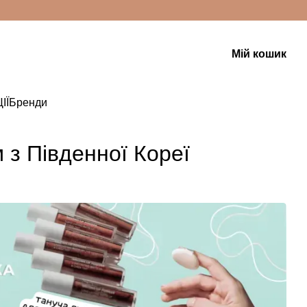
Мій кошик
ІЇ
Бренди
 з Південної Кореї