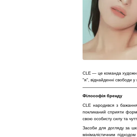
CLE — це команда художникі
"я", віднайденні свободи у
Філософія бренду
CLE народився з бажання 
покликаний сприяти форму
свою особисту силу та чутт
Засоби для догляду за шкі
мінімалістичним підходом 