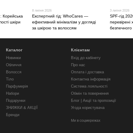
8 липня 2026
3 липня 2026
n: Корейська
Експертний гід: WhoCares —
SPF-гід 202
ості шкіри
ефективний мінімалізм у догляді
перевірені 
за шкірою та волоссям
безпечного
Каталог
Клієнтам
Новинки
Вхід до кабінету
Обличчя
Про нас
Волосся
Оплата і доставка
Тіло
Контактна інформація
Парфумерія
Система лояльності
Набори
Обмін та повернення
Подарунки
Блог | Акції та пропозиції
ЗНИЖКИ & АКЦІЇ
Угода користувача
Бренди
Ми в соцмережах