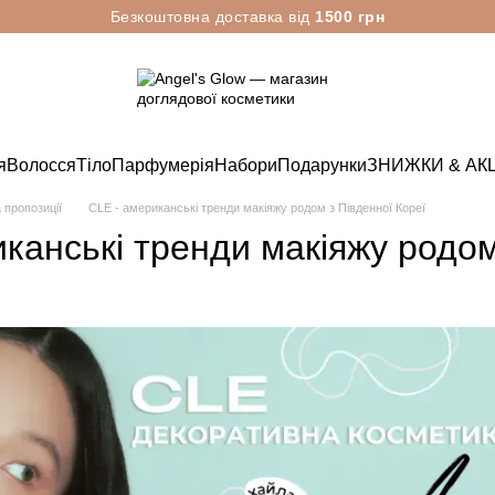
Безкоштовна доставка від
1500 грн
я
Волосся
Тіло
Парфумерія
Набори
Подарунки
ЗНИЖКИ & АКЦ
а пропозиції
CLE - американські тренди макіяжу родом з Південної Кореї
канські тренди макіяжу родом