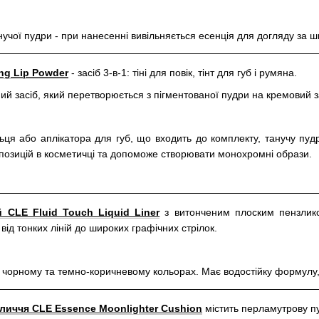
нучої пудри - при нанесенні вивільняється есенція для догляду за 
ng Lip Powder
- засіб 3-в-1: тіні для повік, тінт для губ і румяна.
ий засіб, який перетворюється з пігментованої пудри на кремовий
ця або аплікатора для губ, що входить до комплекту, танучу пудр
 позицій в косметичці та допоможе створювати монохромні образи.
 CLE Fluid Touch Liquid Liner
з витонченим плоским пензлико
 від тонких ліній до широких графічних стрілок.
 чорному та темно-коричневому кольорах. Має водостійку формулу,
личчя CLE Essence Moonlighter Cushion
містить перламутрову п