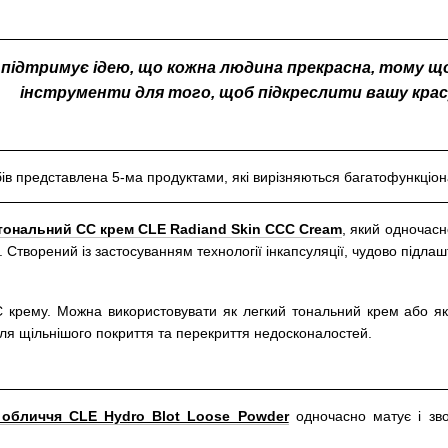
й підтримує ідею, що кожна людина прекрасна, тому що
інструменти для того, щоб підкреслити вашу красу
бів представлена 5-ма продуктами, які вирізняються багатофункціон
ональний CC крем CLE Radiand Skin CCC Cream
, який одночасн
и. Створений із застосуванням технології інкапсуляції, чудово підл
С крему. Можна використовувати як легкий тональний крем або як
ля щільнішого покриття та перекриття недосконалостей.
обличчя CLE Hydro Blot Loose Powder
одночасно матує і зво