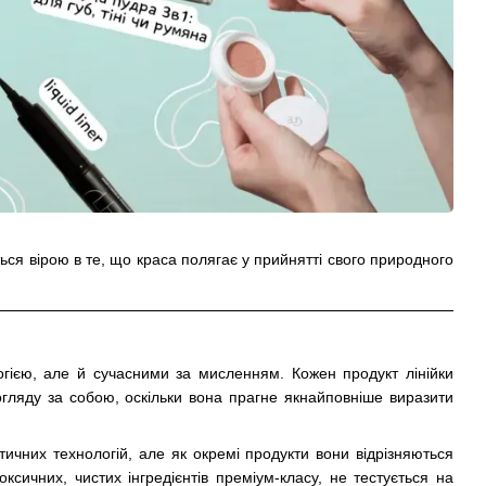
ться вірою в те, що краса полягає у прийнятті свого природного
гією, але й сучасними за мисленням. Кожен продукт лінійки
гляду за собою, оскільки вона прагне якнайповніше виразити
тичних технологій, але як окремі продукти вони відрізняються
оксичних, чистих інгредієнтів преміум-класу, не тестується на