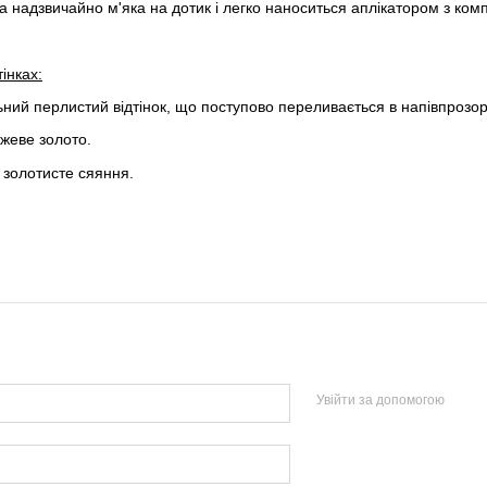
а надзвичайно м'яка на дотик і легко наноситься аплікатором з комп
інках:
льний перлистий відтінок, що поступово переливається в напівпрозор
жеве золото.
не золотисте сяяння.
Увійти за допомогою