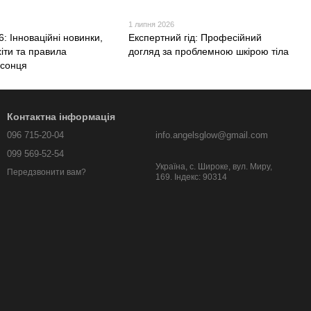
1 липня 2026
6: Інноваційні новинки,
Експертний гід: Професійний
хіти та правила
догляд за проблемною шкірою тіла
 сонця
Контактна інформація
096 715-20-04
info.angelsglow@gmail.com
099 569-52-54
Україна, c. Широке, вул. Миру,
Передзвонити вам?
169. Індекс: 90314