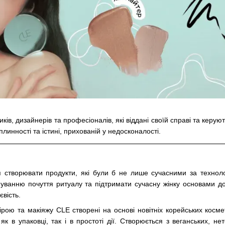
в, дизайнерів та професіоналів, які віддані своїй справі та керую
 плинності та істині, прихованій у недосконалості.
створювати продукти, які були б не лише сучасними за техноло
ванню почуття ритуалу та підтримати сучасну жінку основами до
євість.
рою та макіяжу CLE створені на основі новітніх корейських косме
як в упаковці, так і в простоті дії. Створюється з веганських, нет