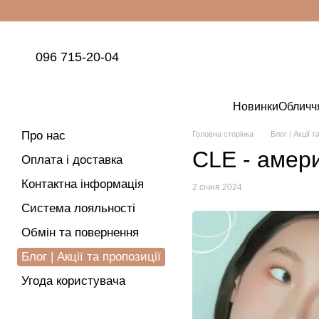
Перейти до основного контенту
096 715-20-04
Новинки
Обличч
Про нас
Головна сторінка
Блог | Акції т
CLE - амери
Оплата і доставка
Контактна інформація
2 січня 2024
Система лояльності
Обмін та повернення
Блог | Акції та пропозиції
Угода користувача