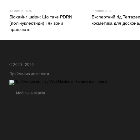
13 липня 2026
9 липня 2026
Біохакінг шкіри: Що таке PDRN
Експертний гід Terraze
(полінуклеотиди) і як вони
косметика для досконал
працюють
© 2020 - 2026
Приймаємо до оплати
Мобільна версія