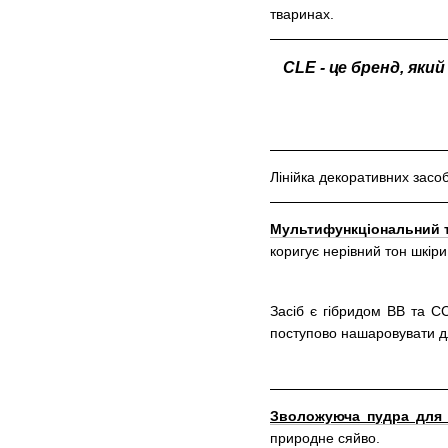
тваринах.
CLE - це бренд, яки
Лінійка декоративних засо
Мультифункціональний т
коригує нерівний тон шкір
Засіб є гібридом BB та С
поступово нашаровувати д
Зволожуюча пудра для 
природне сяйво.